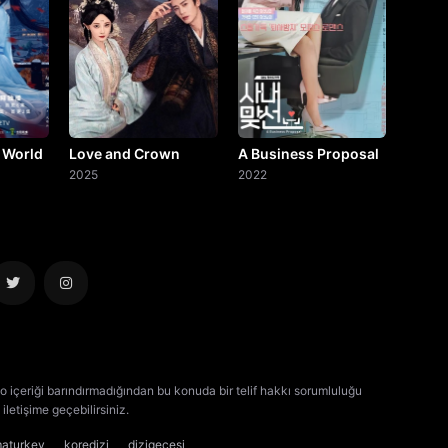
 World
Love and Crown
A Business Proposal
2025
2022
o içeriği barındırmadığından bu konuda bir telif hakkı sorumluluğu
iletişime geçebilirsiniz.
kore dizisi izle
çin dizisi izle
maturkey
koredizi
dizigecesi