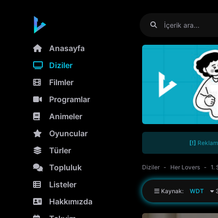
Anasayfa
Diziler
Filmler
Programlar
Animeler
Oyuncular
[!]
Reklamla
Türler
Topluluk
Diziler
Her Lovers
1.
Listeler
Kaynak:
WDT
3
Hakkımızda