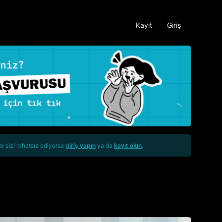
Kayıt
Giriş
ar sizi rahatsız ediyorsa
giriş yapın
ya da
kayıt olun
.