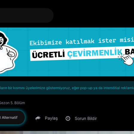
rın bir kısmını üyelerimize göstermiyoruz, eğer pop-up ya da interstitial reklaml
 Sezon 5. Bölüm
 Alternatif
Paylaş
Sorun Bildir