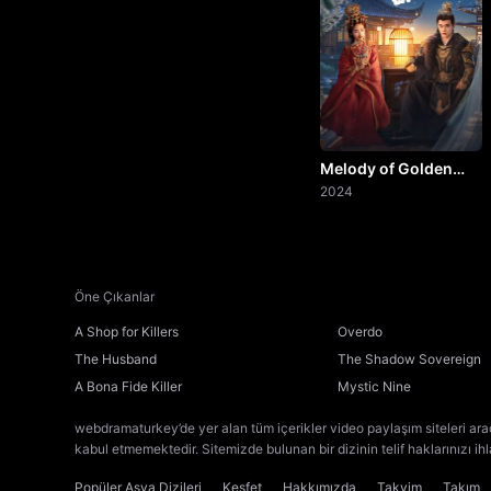
Melody of Golden
Age
2024
Öne Çıkanlar
A Shop for Killers
Overdo
The Husband
The Shadow Sovereign
A Bona Fide Killer
Mystic Nine
webdramaturkey’de yer alan tüm içerikler video paylaşım siteleri ara
kabul etmemektedir. Sitemizde bulunan bir dizinin telif haklarınızı ih
Popüler Asya Dizileri
Keşfet
Hakkımızda
Takvim
Takım