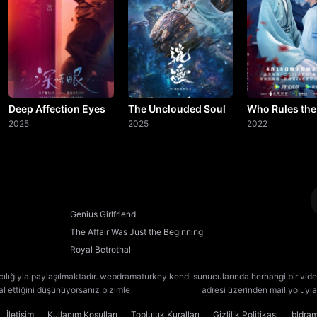
Deep Affection Eyes
The Unclouded Soul
Who Rules the
2025
2025
2022
Genius Girlfriend
The Affair Was Just the Beginning
Royal Betrothal
cılığıyla paylaşılmaktadır. webdramaturkey kendi sunucularında herhangi bir vide
lal ettiğini düşünüyorsanız bizimle
[email protected]
adresi üzerinden mail yoluyla 
İletişim
Kullanım Koşulları
Topluluk Kuralları
Gizlilik Politikası
bldra