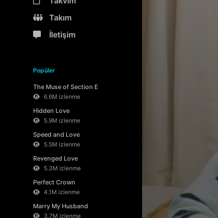
Takvim
Takım
İletişim
Popüler
The Muse of Section E
6.6M izlenme
Hidden Love
5.9M izlenme
Speed and Love
5.5M izlenme
Revenged Love
5.3M izlenme
Perfect Crown
4.1M izlenme
Marry My Husband
3.7M izlenme