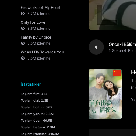
Fireworks of My Heart
3.7M izlenme
Only for Love
3.6M izlenme
Family by Choice
3.5M izlenme
Önceki Bölüm
1. Sezon 4. Böl
When I Fly Towards You
3.5M izlenme
H
1.
İstatistikler
Ko
Toplam film: 473
Yay
Toplam dizi: 2.3B
Toplam bölüm: 37B
Toplam yorum: 2.6M
Toplam üye: 146.5B
Toplam beğeni: 2.8M
Toplam izlenme: 416.1M