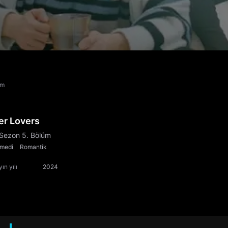
üm
er Lovers
 Sezon 5. Bölüm
medi
Romantik
ın yılı
2024