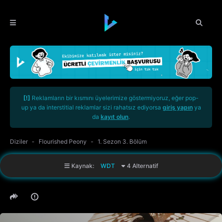
[!]
Reklamların bir kısmını üyelerimize göstermiyoruz, eğer pop-
up ya da interstitial reklamlar sizi rahatsız ediyorsa
giriş yapın
ya
da
kayıt olun
.
Diziler
Flourished Peony
1. Sezon 3. Bölüm
Kaynak:
WDT
4 Alternatif