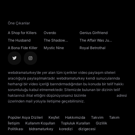
21. Bölüm
22. Bölüm
Öne Çıkanlar
A Shop for Killers
Overdo
Genius Girlfriend
23. Bölüm
The Husband
The Shadow
The Affair Was Just
Sovereign
the Beginning
A Bona Fide Killer
Mystic Nine
Royal Betrothal
24. Bölüm
25. Bölüm
webdramaturkey’de yer alan tüm içerikler video paylaşım siteleri
aracılığıyla paylaşılmaktadır. webdramaturkey kendi sunucularında
26. Bölüm
herhangi bir video içeriği barındırmadığından bu konuda bir telif hakkı
sorumluluğu kabul etmemektedir. Sitemizde bulunan bir dizinin telif
haklarınızı ihlal ettiğini düşünüyorsanız bizimle
[email protected]
adresi
27. Bölüm
üzerinden mail yoluyla iletişime geçebilirsiniz.
kore dizisi izle
çin dizisi
izle
28. Bölüm
Popüler Asya Dizileri
Keşfet
Hakkımızda
Takvim
Takım
İletişim
Kullanım Koşulları
Topluluk Kuralları
Gizlilik
29. Bölüm
Politikası
bldramaturkey
koredizi
dizigecesi