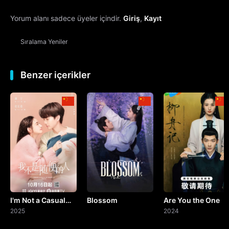
Yorum alanı sadece üyeler içindir.
Giriş
,
Kayıt
13. Bölüm
Sıralama
Yeniler
14. Bölüm
15. Bölüm
Benzer içerikler
16. Bölüm
17. Bölüm
18. Bölüm
19. Bölüm
I'm Not a Casual
Blossom
Are You the One
20. Bölüm
Person
2025
2024