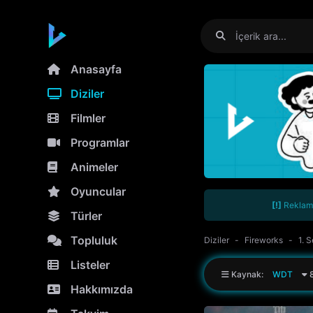
Anasayfa
Diziler
Filmler
Programlar
Animeler
Oyuncular
[!]
Reklamla
Türler
Topluluk
Diziler
Fireworks
1. 
Listeler
Kaynak:
WDT
8
Hakkımızda