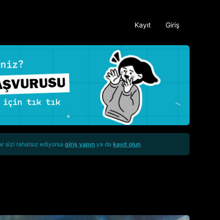
Kayıt
Giriş
ar sizi rahatsız ediyorsa
giriş yapın
ya da
kayıt olun
.