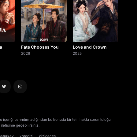
a
Fate Chooses You
Love and Crown
2026
2025
o içeriği barındırmadığından bu konuda bir telif hakkı sorumluluğu
iletişime geçebilirsiniz.
kore dizisi izle
çin dizisi izle
maturkey
koredizi
dizigecesi