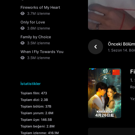
Fireworks of My Heart
3.7M izlenme
Only for Love
3.6M izlenme
Family by Choice
3.5M izlenme
Önceki Bölüm
1. Sezon 14. Bö
When I Fly Towards You
3.5M izlenme
F
1.
İstatistikler
Ro
Toplam film: 473
Yay
Toplam dizi: 2.3B
Toplam bölüm: 37B
Toplam yorum: 2.6M
Toplam üye: 146.5B
Toplam beğeni: 2.8M
Toplam izlenme: 416.1M