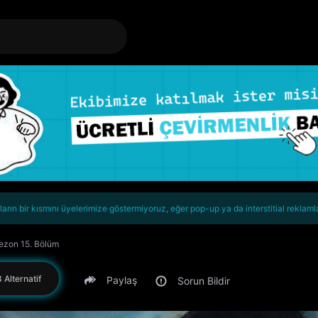
rın bir kısmını üyelerimize göstermiyoruz, eğer pop-up ya da interstitial reklaml
Sezon 15. Bölüm
 Alternatif
Paylaş
Sorun Bildir