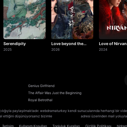
20. Bölüm
21. Bölüm
22. Bölüm
23. Bölüm
Serendipity
Love beyond the
Love of Nirvan
2025
Grave
2026
2024
24. Bölüm
Final
Genius Girlfriend
The Affair Was Just the Beginning
Royal Betrothal
cılığıyla paylaşılmaktadır. webdramaturkey kendi sunucularında herhangi bir vide
lal ettiğini düşünüyorsanız bizimle
[email protected]
adresi üzerinden mail yoluyla 
İletişim
Kullanım Koşulları
Topluluk Kuralları
Gizlilik Politikası
bldra