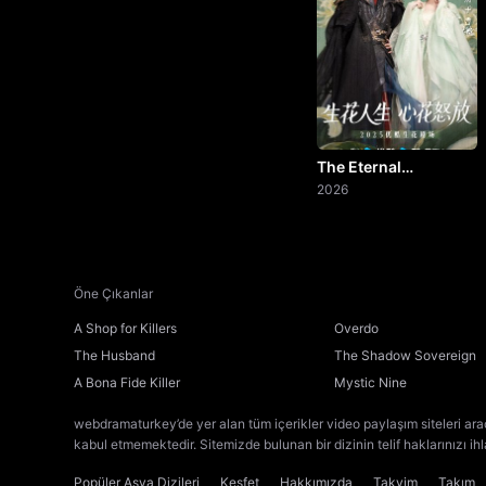
The Eternal
Fragrance
2026
Öne Çıkanlar
A Shop for Killers
Overdo
The Husband
The Shadow Sovereign
A Bona Fide Killer
Mystic Nine
webdramaturkey’de yer alan tüm içerikler video paylaşım siteleri ara
kabul etmemektedir. Sitemizde bulunan bir dizinin telif haklarınızı ih
Popüler Asya Dizileri
Keşfet
Hakkımızda
Takvim
Takım