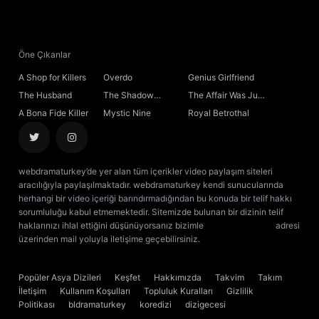
21. Bölüm
22. Bölüm
Öne Çıkanlar
A Shop for Killers
Overdo
Genius Girlfriend
23. Bölüm
The Husband
The Shadow
The Affair Was Just
Sovereign
the Beginning
A Bona Fide Killer
Mystic Nine
Royal Betrothal
24. Bölüm
25. Bölüm
webdramaturkey’de yer alan tüm içerikler video paylaşım siteleri
aracılığıyla paylaşılmaktadır. webdramaturkey kendi sunucularında
26. Bölüm
Final
herhangi bir video içeriği barındırmadığından bu konuda bir telif hakkı
sorumluluğu kabul etmemektedir. Sitemizde bulunan bir dizinin telif
haklarınızı ihlal ettiğini düşünüyorsanız bizimle
[email protected]
adresi
üzerinden mail yoluyla iletişime geçebilirsiniz.
kore dizisi izle
çin dizisi
izle
Popüler Asya Dizileri
Keşfet
Hakkımızda
Takvim
Takım
İletişim
Kullanım Koşulları
Topluluk Kuralları
Gizlilik
Politikası
bldramaturkey
koredizi
dizigecesi