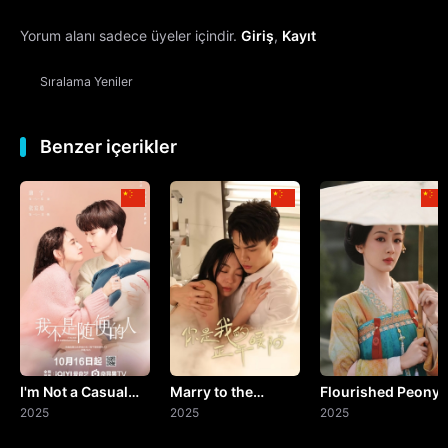
Yorum alanı sadece üyeler içindir.
Giriş
,
Kayıt
13. Bölüm
Sıralama
Yeniler
14. Bölüm
15. Bölüm
Benzer içerikler
16. Bölüm
17. Bölüm
18. Bölüm
19. Bölüm
I'm Not a Casual
Marry to the
Flourished Peony
20. Bölüm
Person
2025
Enemy of My
2025
2025
Enemy