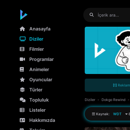
Anasayfa
Diziler
Filmler
Programlar
Animeler
Oyuncular
[!]
Reklamla
Türler
Topluluk
Diziler
Dokgo Rewind
Listeler
Kaynak:
WDT
8
Hakkımızda