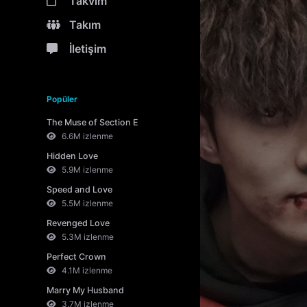
Takvim
Takım
İletişim
Popüler
The Muse of Section E
6.6M izlenme
Hidden Love
5.9M izlenme
Speed and Love
5.5M izlenme
Revenged Love
5.3M izlenme
Perfect Crown
4.1M izlenme
Marry My Husband
3.7M izlenme