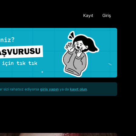
Kayıt
Giriş
ar sizi rahatsız ediyorsa
giriş yapın
ya da
kayıt olun
.