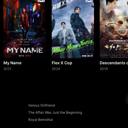
My Name
Flex X Cop
Descendants o
2021
2024
Sun
2016
Genius Girlfriend
The Affair Was Just the Beginning
Royal Betrothal