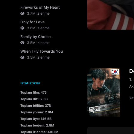
Fireworks of My Heart
3.7M izlenme
Only for Love
3.6M izlenme
Family by Choice
3.5M izlenme
When I Fly Towards You
3.5M izlenme
D
1.
İstatistikler
Ak
Toplam film: 473
Yay
Toplam dizi: 2.3B
Toplam bölüm: 37B
Toplam yorum: 2.6M
Toplam üye: 146.5B
Toplam beğeni: 2.8M
Toplam izlenme: 416.1M