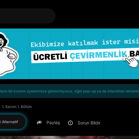
rın bir kısmını üyelerimize göstermiyoruz, eğer pop-up ya da interstitial reklaml
1. Sezon 1. Bölüm
 Alternatif
Paylaş
Sorun Bildir