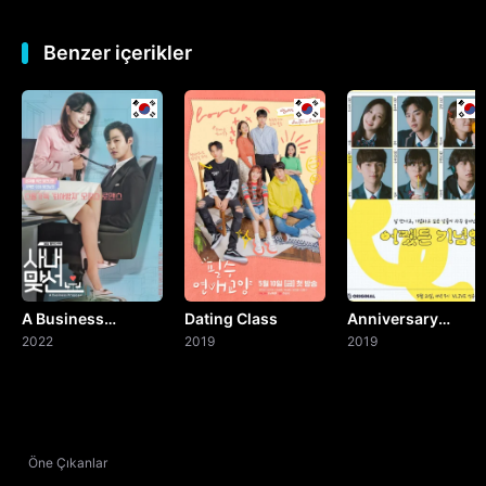
Benzer içerikler
A Business
Dating Class
Anniversary
Proposal
2022
2019
Anyway
2019
Öne Çıkanlar