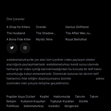
Öne Çıkanlar
A Shop for Killers
Overdo
Genius Girlfriend
The Husband
The Shadow
The Affair Was Just
Sovereign
the Beginning
A Bona Fide Killer
Mystic Nine
Royal Betrothal
webdramaturkey’de yer alan tüm içerikler video paylaşım siteleri
aracılığıyla paylaşılmaktadır. webdramaturkey kendi sunucularında
herhangi bir video içeriği barındırmadığından bu konuda bir telif hakkı
sorumluluğu kabul etmemektedir. Sitemizde bulunan bir dizinin telif
haklarınızı ihlal ettiğini düşünüyorsanız bizimle
[email protected]
adresi
üzerinden mail yoluyla iletişime geçebilirsiniz.
kore dizisi izle
çin dizisi
izle
Popüler Asya Dizileri
Keşfet
Hakkımızda
Takvim
Takım
İletişim
Kullanım Koşulları
Topluluk Kuralları
Gizlilik
Politikası
bldramaturkey
koredizi
dizigecesi