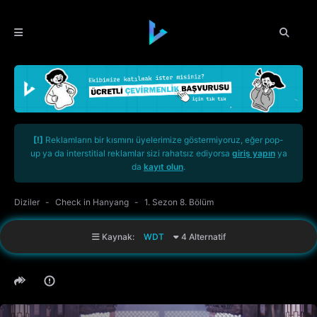
[!]
Reklamların bir kısmını üyelerimize göstermiyoruz, eğer pop-
up ya da interstitial reklamlar sizi rahatsız ediyorsa
giriş yapın
ya
da
kayıt olun
.
Diziler
Check in Hanyang
1. Sezon 8. Bölüm
Kaynak:
WDT
4 Alternatif