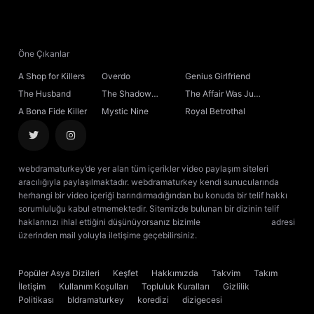
Öne Çıkanlar
A Shop for Killers
Overdo
Genius Girlfriend
The Husband
The Shadow
The Affair Was Just
Sovereign
the Beginning
A Bona Fide Killer
Mystic Nine
Royal Betrothal
webdramaturkey’de yer alan tüm içerikler video paylaşım siteleri
aracılığıyla paylaşılmaktadır. webdramaturkey kendi sunucularında
herhangi bir video içeriği barındırmadığından bu konuda bir telif hakkı
sorumluluğu kabul etmemektedir. Sitemizde bulunan bir dizinin telif
haklarınızı ihlal ettiğini düşünüyorsanız bizimle
[email protected]
adresi
üzerinden mail yoluyla iletişime geçebilirsiniz.
kore dizisi izle
çin dizisi
izle
Popüler Asya Dizileri
Keşfet
Hakkımızda
Takvim
Takım
İletişim
Kullanım Koşulları
Topluluk Kuralları
Gizlilik
Politikası
bldramaturkey
koredizi
dizigecesi