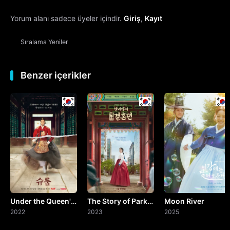
Yorum alanı sadece üyeler içindir.
Giriş
,
Kayıt
13. Bölüm
Sıralama
Yeniler
14. Bölüm
15. Bölüm
Benzer içerikler
16. Bölüm
Final
Under the Queen's
The Story of Park's
Moon River
Umbrella
2022
Marriage Contract
2023
2025