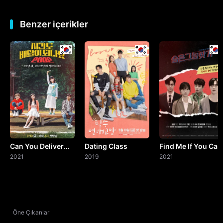
Benzer içerikler
Can You Deliver
Dating Class
Find Me If You Can
Time? 2002
2021
2019
2021
Öne Çıkanlar