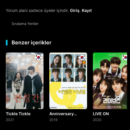
Yorum alanı sadece üyeler içindir.
Giriş
,
Kayıt
13. Bölüm
Sıralama
Yeniler
14. Bölüm
15. Bölüm
Benzer içerikler
16. Bölüm
Final
Tickle Tickle
Anniversary
LIVE ON
2021
Anyway
2019
2020