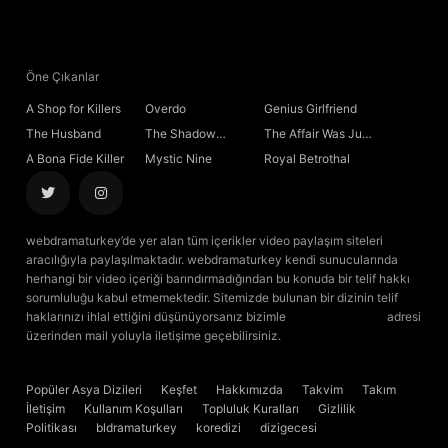
Öne Çıkanlar
A Shop for Killers
Overdo
Genius Girlfriend
The Husband
The Shadow
The Affair Was Just
Sovereign
the Beginning
A Bona Fide Killer
Mystic Nine
Royal Betrothal
webdramaturkey’de yer alan tüm içerikler video paylaşım siteleri
aracılığıyla paylaşılmaktadır. webdramaturkey kendi sunucularında
herhangi bir video içeriği barındırmadığından bu konuda bir telif hakkı
sorumluluğu kabul etmemektedir. Sitemizde bulunan bir dizinin telif
haklarınızı ihlal ettiğini düşünüyorsanız bizimle
[email protected]
adresi
üzerinden mail yoluyla iletişime geçebilirsiniz.
kore dizisi izle
çin dizisi
izle
Popüler Asya Dizileri
Keşfet
Hakkımızda
Takvim
Takım
İletişim
Kullanım Koşulları
Topluluk Kuralları
Gizlilik
Politikası
bldramaturkey
koredizi
dizigecesi