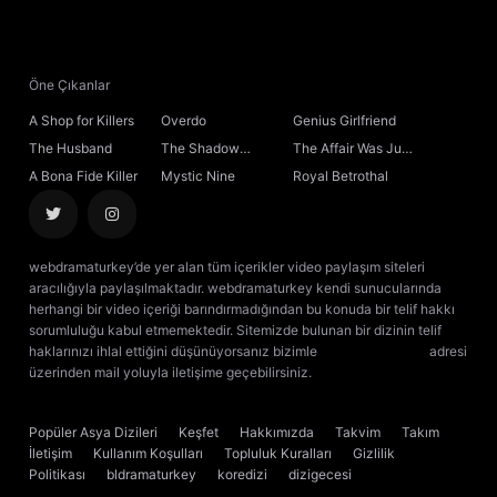
21. Bölüm
22. Bölüm
Öne Çıkanlar
A Shop for Killers
Overdo
Genius Girlfriend
23. Bölüm
The Husband
The Shadow
The Affair Was Just
Sovereign
the Beginning
A Bona Fide Killer
Mystic Nine
Royal Betrothal
24. Bölüm
25. Bölüm
webdramaturkey’de yer alan tüm içerikler video paylaşım siteleri
aracılığıyla paylaşılmaktadır. webdramaturkey kendi sunucularında
26. Bölüm
herhangi bir video içeriği barındırmadığından bu konuda bir telif hakkı
sorumluluğu kabul etmemektedir. Sitemizde bulunan bir dizinin telif
haklarınızı ihlal ettiğini düşünüyorsanız bizimle
[email protected]
adresi
27. Bölüm
üzerinden mail yoluyla iletişime geçebilirsiniz.
kore dizisi izle
çin dizisi
izle
28. Bölüm
Popüler Asya Dizileri
Keşfet
Hakkımızda
Takvim
Takım
İletişim
Kullanım Koşulları
Topluluk Kuralları
Gizlilik
29. Bölüm
Politikası
bldramaturkey
koredizi
dizigecesi