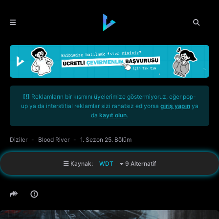
[!]
Reklamların bir kısmını üyelerimize göstermiyoruz, eğer pop-
up ya da interstitial reklamlar sizi rahatsız ediyorsa
giriş yapın
ya
da
kayıt olun
.
Diziler
Blood River
1. Sezon 25. Bölüm
Kaynak:
WDT
9 Alternatif