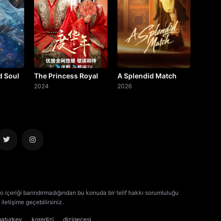
d Soul
The Princess Royal
A Splendid Match
2024
2026
o içeriği barındırmadığından bu konuda bir telif hakkı sorumluluğu
iletişime geçebilirsiniz.
kore dizisi izle
çin dizisi izle
maturkey
koredizi
dizigecesi