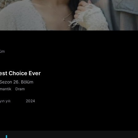
lüm
est Choice Ever
 Sezon 26. Bölüm
mantik
Dram
ın yılı
2024