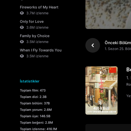
Fireworks of My Heart
3.7M izlenme
Only for Love
3.6M izlenme
Family by Choice
3.5M izlenme
Önceki Bölüm
1. Sezon 25. Bö
When I Fly Towards You
3.5M izlenme
B
1.
İstatistikler
Ro
Toplam film: 473
Yay
Toplam dizi: 2.3B
Toplam bölüm: 37B
Toplam yorum: 2.6M
Toplam üye: 146.5B
Toplam beğeni: 2.8M
Toplam izlenme: 416.1M