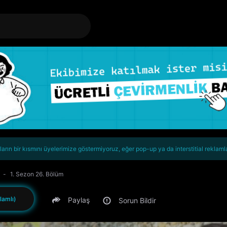
rın bir kısmını üyelerimize göstermiyoruz, eğer pop-up ya da interstitial reklaml
1. Sezon 26. Bölüm
lamlı)
Paylaş
Sorun Bildir