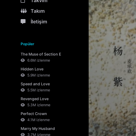
Takvim
Takım
İletişim
Popüler
The Muse of Section E
6.6M izlenme
Hidden Love
5.9M izlenme
Speed and Love
5.5M izlenme
Revenged Love
5.3M izlenme
Perfect Crown
4.1M izlenme
Marry My Husband
3.7M izlenme