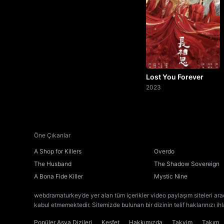
Lost You Forever
2023
Öne Çıkanlar
A Shop for Killers
Overdo
The Husband
The Shadow Sovereign
A Bona Fide Killer
Mystic Nine
webdramaturkey’de yer alan tüm içerikler video paylaşım siteleri ara
kabul etmemektedir. Sitemizde bulunan bir dizinin telif haklarınızı ih
Popüler Asya Dizileri
Keşfet
Hakkımızda
Takvim
Takım