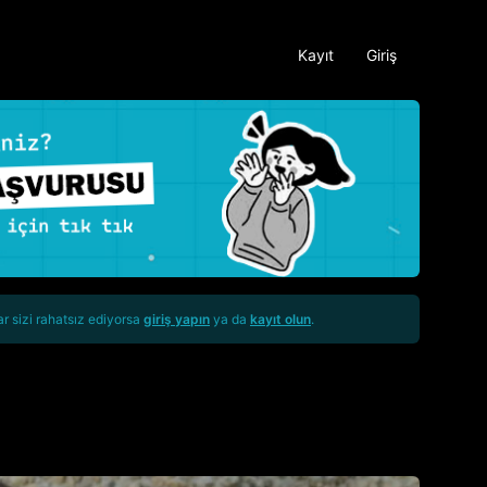
Kayıt
Giriş
ar sizi rahatsız ediyorsa
giriş yapın
ya da
kayıt olun
.