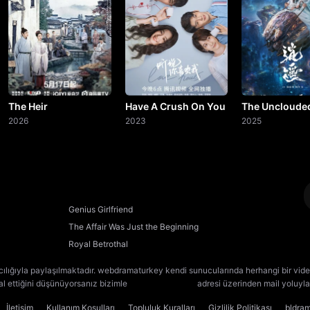
20. Bölüm
21. Bölüm
22. Bölüm
23. Bölüm
The Heir
Have A Crush On You
The Uncloude
2026
2023
2025
24. Bölüm
25. Bölüm
26. Bölüm
Genius Girlfriend
The Affair Was Just the Beginning
27. Bölüm
Royal Betrothal
28. Bölüm
cılığıyla paylaşılmaktadır. webdramaturkey kendi sunucularında herhangi bir vide
lal ettiğini düşünüyorsanız bizimle
[email protected]
adresi üzerinden mail yoluyla 
29. Bölüm
İletişim
Kullanım Koşulları
Topluluk Kuralları
Gizlilik Politikası
bldra