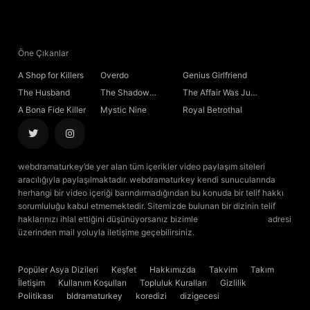
21. Bölüm
22. Bölüm
Öne Çıkanlar
A Shop for Killers
Overdo
Genius Girlfriend
23. Bölüm
The Husband
The Shadow
The Affair Was Just
Sovereign
the Beginning
A Bona Fide Killer
Mystic Nine
Royal Betrothal
24. Bölüm
25. Bölüm
webdramaturkey’de yer alan tüm içerikler video paylaşım siteleri
aracılığıyla paylaşılmaktadır. webdramaturkey kendi sunucularında
26. Bölüm
herhangi bir video içeriği barındırmadığından bu konuda bir telif hakkı
sorumluluğu kabul etmemektedir. Sitemizde bulunan bir dizinin telif
haklarınızı ihlal ettiğini düşünüyorsanız bizimle
[email protected]
adresi
27. Bölüm
üzerinden mail yoluyla iletişime geçebilirsiniz.
kore dizisi izle
çin dizisi
izle
28. Bölüm
Popüler Asya Dizileri
Keşfet
Hakkımızda
Takvim
Takım
İletişim
Kullanım Koşulları
Topluluk Kuralları
Gizlilik
29. Bölüm
Politikası
bldramaturkey
koredizi
dizigecesi