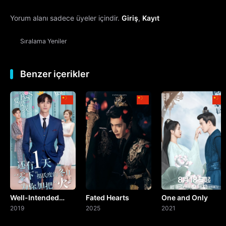
Yorum alanı sadece üyeler içindir.
Giriş
,
Kayıt
13. Bölüm
Sıralama
Yeniler
14. Bölüm
15. Bölüm
Benzer içerikler
16. Bölüm
17. Bölüm
18. Bölüm
19. Bölüm
Well-Intended
Fated Hearts
One and Only
20. Bölüm
Love
2019
2025
2021