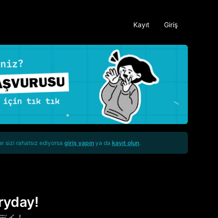
Kayıt
Giriş
ar sizi rahatsız ediyorsa
giriş yapın
ya da
kayıt olun
.
ryday!
デイ！