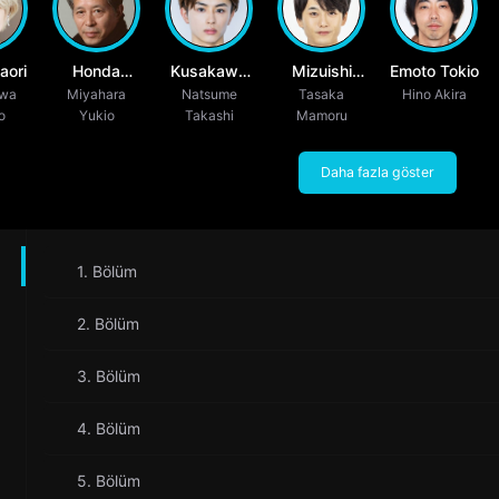
aori
Honda
Kusakawa
Mizuishi
Emoto Tokio
awa
Miyahara
Hirotaro
Natsume
Takuya
Atomu
Tasaka
Hino Akira
o
Yukio
Takashi
Mamoru
Daha fazla göster
1. Bölüm
2. Bölüm
3. Bölüm
4. Bölüm
5. Bölüm