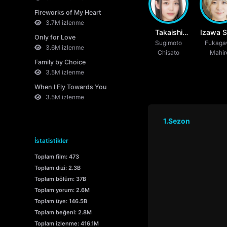
Fireworks of My Heart
3.7M izlenme
Takaishi
Izawa S
Only for Love
Sugimoto
Akari
Fukag
3.6M izlenme
Chisato
Mahir
Family by Choice
3.5M izlenme
When I Fly Towards You
3.5M izlenme
1.Sezon
İstatistikler
Toplam film: 473
Toplam dizi: 2.3B
Toplam bölüm: 37B
Toplam yorum: 2.6M
Toplam üye: 146.5B
Toplam beğeni: 2.8M
Toplam izlenme: 416.1M