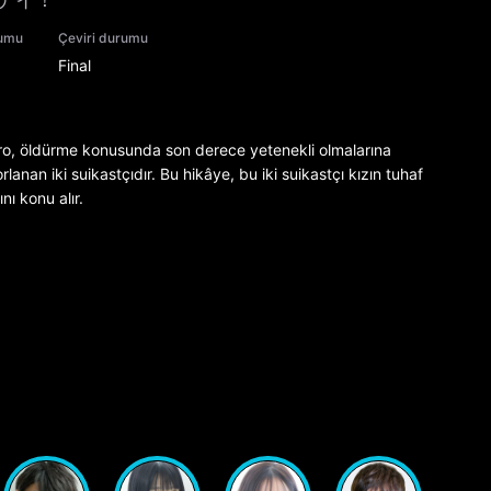
rumu
Çeviri durumu
Final
o, öldürme konusunda son derece yetenekli olmalarına
an iki suikastçıdır. Bu hikâye, bu iki suikastçı kızın tuhaf
nı konu alır.