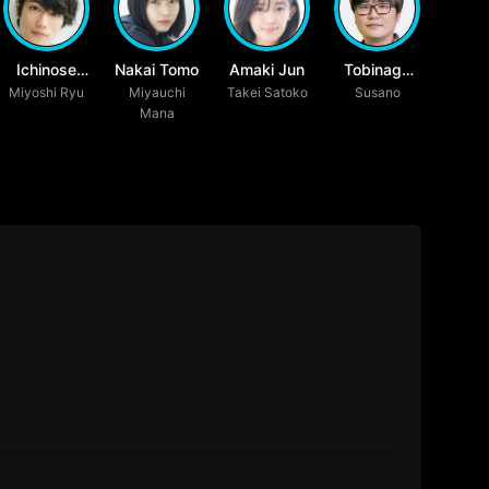
Ichinose
Nakai Tomo
Amaki Jun
Tobinaga
Miyoshi Ryu
Ryu
Miyauchi
Takei Satoko
Tsubasa
Susano
Mana