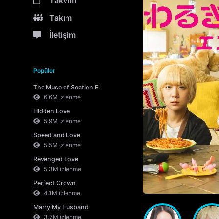
Takvim
Takım
İletişim
Popüler
The Muse of Section E
6.6M izlenme
Hidden Love
5.9M izlenme
Speed and Love
5.5M izlenme
Revenged Love
5.3M izlenme
Perfect Crown
4.1M izlenme
Marry My Husband
3.7M izlenme