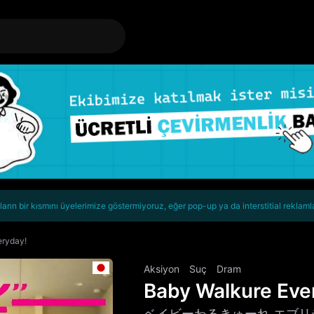
rın bir kısmını üyelerimize göstermiyoruz, eğer pop-up ya da interstitial reklaml
eryday!
Aksiyon
Suç
Dram
Baby Walkure Eve
ベイビーわるきゅーれ エブリ