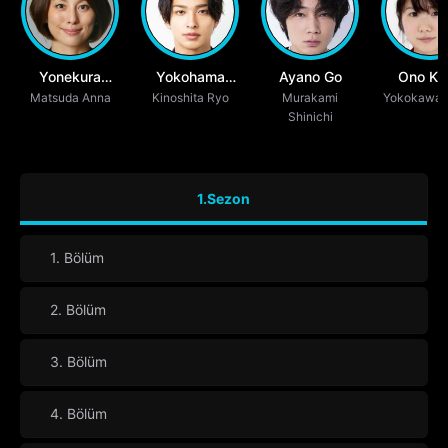
Yonekura
Yokohama
Ayano Go
Ono Kar
Matsuda Anna
Ryoko
Kinoshita Ryo
Ryusei
Murakami
Yokokawa
Shinichi
1.Sezon
1. Bölüm
2. Bölüm
3. Bölüm
4. Bölüm