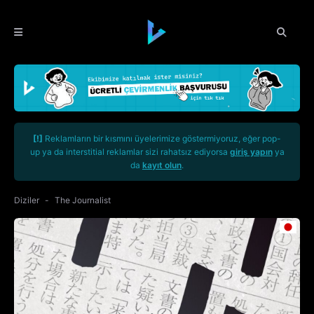
[!]
Reklamların bir kısmını üyelerimize göstermiyoruz, eğer pop-
up ya da interstitial reklamlar sizi rahatsız ediyorsa
giriş yapın
ya
da
kayıt olun
.
Diziler
The Journalist