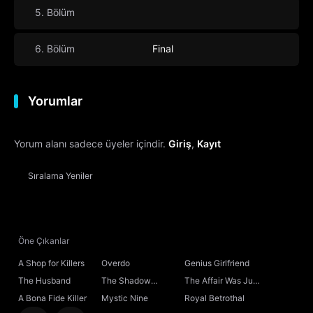
5. Bölüm
6. Bölüm
Final
Yorumlar
Yorum alanı sadece üyeler içindir.
Giriş
,
Kayıt
Sıralama
Yeniler
Öne Çıkanlar
A Shop for Killers
Overdo
Genius Girlfriend
The Husband
The Shadow
The Affair Was Just
Sovereign
the Beginning
A Bona Fide Killer
Mystic Nine
Royal Betrothal