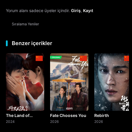
Yorum alanı sadece üyeler içindir.
Giriş
,
Kayıt
13. Bölüm
Sıralama
Yeniler
14. Bölüm
15. Bölüm
Benzer içerikler
16. Bölüm
17. Bölüm
18. Bölüm
19. Bölüm
The Land of
Fate Chooses You
Rebirth
20. Bölüm
Warriors
2024
2026
2026