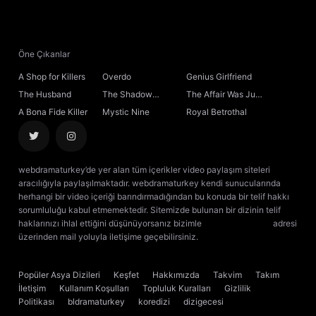
21. Bölüm
22. Bölüm
Öne Çıkanlar
A Shop for Killers
Overdo
Genius Girlfriend
23. Bölüm
The Husband
The Shadow
The Affair Was Just
Sovereign
the Beginning
A Bona Fide Killer
Mystic Nine
Royal Betrothal
24. Bölüm
Final
webdramaturkey’de yer alan tüm içerikler video paylaşım siteleri
aracılığıyla paylaşılmaktadır. webdramaturkey kendi sunucularında
herhangi bir video içeriği barındırmadığından bu konuda bir telif hakkı
sorumluluğu kabul etmemektedir. Sitemizde bulunan bir dizinin telif
haklarınızı ihlal ettiğini düşünüyorsanız bizimle
[email protected]
adresi
üzerinden mail yoluyla iletişime geçebilirsiniz.
kore dizisi izle
çin dizisi
izle
Popüler Asya Dizileri
Keşfet
Hakkımızda
Takvim
Takım
İletişim
Kullanım Koşulları
Topluluk Kuralları
Gizlilik
Politikası
bldramaturkey
koredizi
dizigecesi