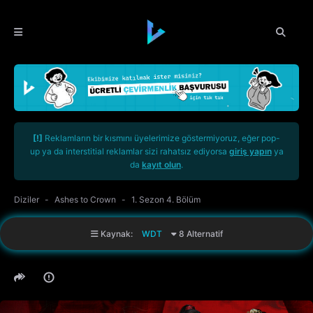
[!]
Reklamların bir kısmını üyelerimize göstermiyoruz, eğer pop-
up ya da interstitial reklamlar sizi rahatsız ediyorsa
giriş yapın
ya
da
kayıt olun
.
Diziler
Ashes to Crown
1. Sezon 4. Bölüm
Kaynak:
WDT
8 Alternatif