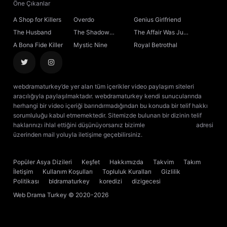
Öne Çıkanlar
A Shop for Killers
Overdo
Genius Girlfriend
The Husband
The Shadow
The Affair Was Just
Sovereign
the Beginning
A Bona Fide Killer
Mystic Nine
Royal Betrothal
webdramaturkey’de yer alan tüm içerikler video paylaşım siteleri
aracılığıyla paylaşılmaktadır. webdramaturkey kendi sunucularında
herhangi bir video içeriği barındırmadığından bu konuda bir telif hakkı
sorumluluğu kabul etmemektedir. Sitemizde bulunan bir dizinin telif
haklarınızı ihlal ettiğini düşünüyorsanız bizimle
[email protected]
adresi
üzerinden mail yoluyla iletişime geçebilirsiniz.
kore dizisi izle
çin dizisi
izle
Popüler Asya Dizileri
Keşfet
Hakkımızda
Takvim
Takım
İletişim
Kullanım Koşulları
Topluluk Kuralları
Gizlilik
Politikası
bldramaturkey
koredizi
dizigecesi
Web Drama Turkey
© 2020-2026