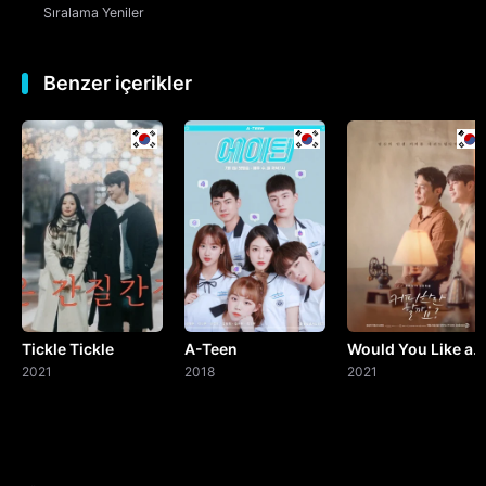
Sıralama
Yeniler
Benzer içerikler
Tickle Tickle
A-Teen
Would You Like a
2021
2018
Cup of Coffee?
2021