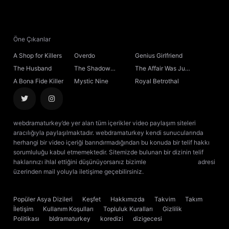
21. Bölüm
22. Bölüm
Öne Çıkanlar
A Shop for Killers
Overdo
Genius Girlfriend
23. Bölüm
The Husband
The Shadow
The Affair Was Just
Sovereign
the Beginning
A Bona Fide Killer
Mystic Nine
Royal Betrothal
24. Bölüm
25. Bölüm
webdramaturkey’de yer alan tüm içerikler video paylaşım siteleri
aracılığıyla paylaşılmaktadır. webdramaturkey kendi sunucularında
26. Bölüm
herhangi bir video içeriği barındırmadığından bu konuda bir telif hakkı
sorumluluğu kabul etmemektedir. Sitemizde bulunan bir dizinin telif
haklarınızı ihlal ettiğini düşünüyorsanız bizimle
[email protected]
adresi
27. Bölüm
üzerinden mail yoluyla iletişime geçebilirsiniz.
kore dizisi izle
çin dizisi
izle
28. Bölüm
Popüler Asya Dizileri
Keşfet
Hakkımızda
Takvim
Takım
İletişim
Kullanım Koşulları
Topluluk Kuralları
Gizlilik
29. Bölüm
Politikası
bldramaturkey
koredizi
dizigecesi