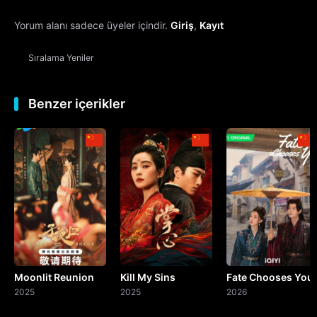
Yorum alanı sadece üyeler içindir.
Giriş
,
Kayıt
13. Bölüm
Sıralama
Yeniler
14. Bölüm
15. Bölüm
Benzer içerikler
16. Bölüm
17. Bölüm
18. Bölüm
19. Bölüm
Moonlit Reunion
Kill My Sins
Fate Chooses You
20. Bölüm
2025
2025
2026