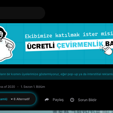
rın bir kısmını üyelerimize göstermiyoruz, eğer pop-up ya da interstitial reklaml
ss of 2020
1. Sezon 1. Bölüm
amlı)
6 Alternatif
Paylaş
Sorun Bildir