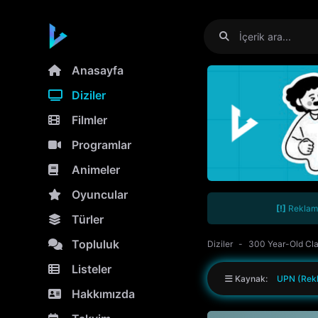
Anasayfa
Diziler
Filmler
Programlar
Animeler
Oyuncular
[!]
Reklamla
Türler
Topluluk
Diziler
300 Year-Old Cla
Listeler
Kaynak:
UPN (Rekl
Hakkımızda