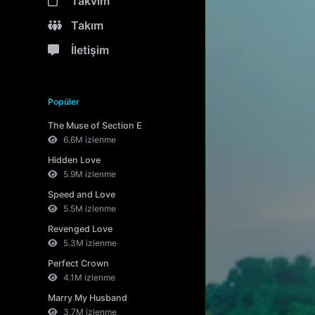
Takvim
Takım
İletişim
Popüler
The Muse of Section E
6.6M izlenme
Hidden Love
5.9M izlenme
Speed and Love
5.5M izlenme
Revenged Love
5.3M izlenme
Perfect Crown
4.1M izlenme
Marry My Husband
3.7M izlenme