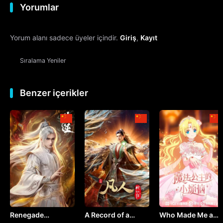
Yorumlar
12. Bölüm
Final
Yorum alanı sadece üyeler içindir.
Giriş
,
Kayıt
Sıralama
Yeniler
Benzer içerikler
Renegade
A Record of a
Who Made Me a