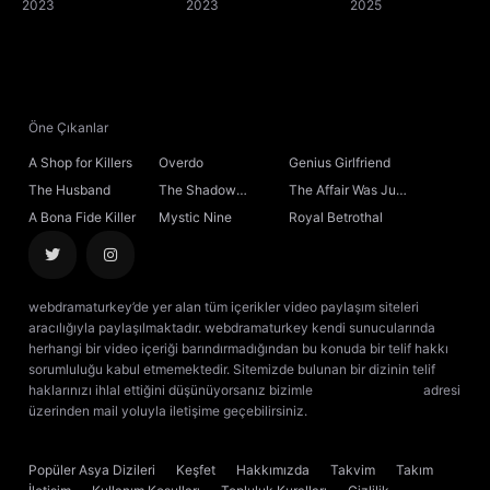
Immortal
2023
Mortal's Journey
2023
Princess
2025
to Immortality
Öne Çıkanlar
A Shop for Killers
Overdo
Genius Girlfriend
The Husband
The Shadow
The Affair Was Just
Sovereign
the Beginning
A Bona Fide Killer
Mystic Nine
Royal Betrothal
webdramaturkey’de yer alan tüm içerikler video paylaşım siteleri
aracılığıyla paylaşılmaktadır. webdramaturkey kendi sunucularında
herhangi bir video içeriği barındırmadığından bu konuda bir telif hakkı
sorumluluğu kabul etmemektedir. Sitemizde bulunan bir dizinin telif
haklarınızı ihlal ettiğini düşünüyorsanız bizimle
[email protected]
adresi
üzerinden mail yoluyla iletişime geçebilirsiniz.
kore dizisi izle
çin dizisi
izle
Popüler Asya Dizileri
Keşfet
Hakkımızda
Takvim
Takım