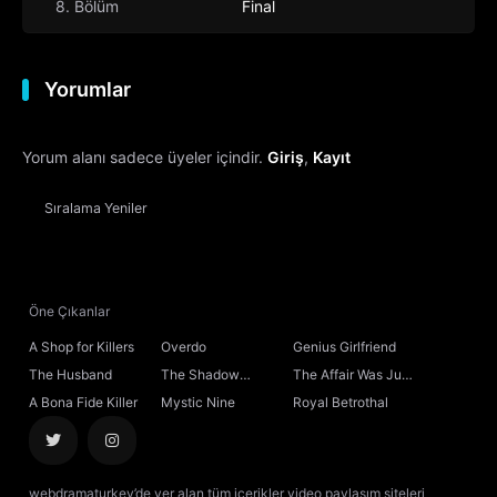
8. Bölüm
Final
Yorumlar
Yorum alanı sadece üyeler içindir.
Giriş
,
Kayıt
Sıralama
Yeniler
Öne Çıkanlar
A Shop for Killers
Overdo
Genius Girlfriend
The Husband
The Shadow
The Affair Was Just
Sovereign
the Beginning
A Bona Fide Killer
Mystic Nine
Royal Betrothal
webdramaturkey’de yer alan tüm içerikler video paylaşım siteleri