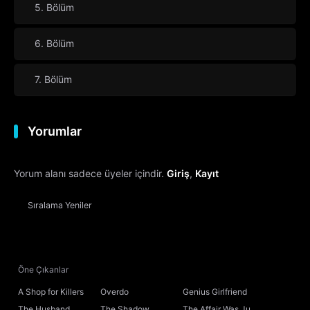
5. Bölüm
6. Bölüm
7. Bölüm
Yorumlar
Yorum alanı sadece üyeler içindir.
Giriş
,
Kayıt
Sıralama
Yeniler
Öne Çıkanlar
A Shop for Killers
Overdo
Genius Girlfriend
The Husband
The Shadow
The Affair Was Just