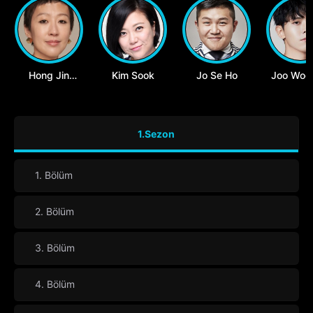
Hong Jin
Kim Sook
Jo Se Ho
Joo Woo
Kyung
1.Sezon
1. Bölüm
2. Bölüm
3. Bölüm
4. Bölüm