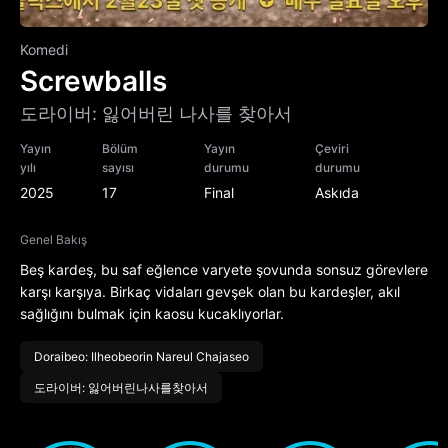
Komedi
Screwballs
도라이버: 잃어버린 나사를 찾아서
Yayın
Bölüm
Yayın
Çeviri
yılı
sayısı
durumu
durumu
2025
17
Final
Askıda
Genel Bakış
Beş kardeş, bu saf eğlence varyete şovunda sonsuz görevlere
karşı karşıya. Birkaç vidaları gevşek olan bu kardeşler, akıl
sağlığını bulmak için kaosu kucaklıyorlar.
Doraibeo: Ilheobeorin Nareul Chajaseo
도라이버: 잃어버린나사를찾아서