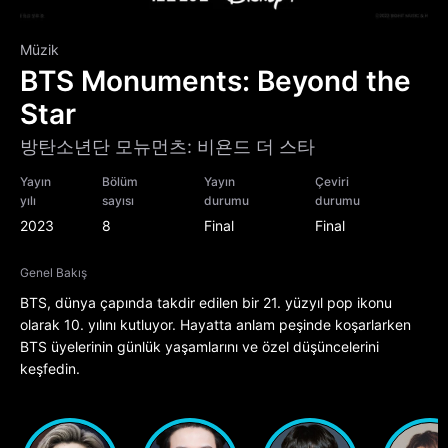
Müzik
BTS Monuments: Beyond the
Star
방탄소년단 모뉴먼츠: 비욘드 더 스타
Yayın
Bölüm
Yayın
Çeviri
yılı
sayısı
durumu
durumu
2023
8
Final
Final
Genel Bakış
BTS, dünya çapında takdir edilen bir 21. yüzyıl pop ikonu
olarak 10. yılını kutluyor. Hayatta anlam peşinde koşarlarken
BTS üyelerinin günlük yaşamlarını ve özel düşüncelerini
keşfedin.