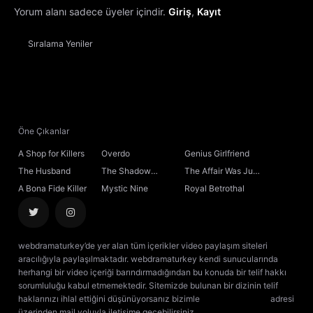
Yorum alanı sadece üyeler içindir.
Giriş
,
Kayıt
Sıralama
Yeniler
Öne Çıkanlar
A Shop for Killers
Overdo
Genius Girlfriend
The Husband
The Shadow
The Affair Was Just
Sovereign
the Beginning
A Bona Fide Killer
Mystic Nine
Royal Betrothal
webdramaturkey’de yer alan tüm içerikler video paylaşım siteleri
aracılığıyla paylaşılmaktadır. webdramaturkey kendi sunucularında
herhangi bir video içeriği barındırmadığından bu konuda bir telif hakkı
sorumluluğu kabul etmemektedir. Sitemizde bulunan bir dizinin telif
haklarınızı ihlal ettiğini düşünüyorsanız bizimle
[email protected]
adresi
üzerinden mail yoluyla iletişime geçebilirsiniz.
kore dizisi izle
çin dizisi