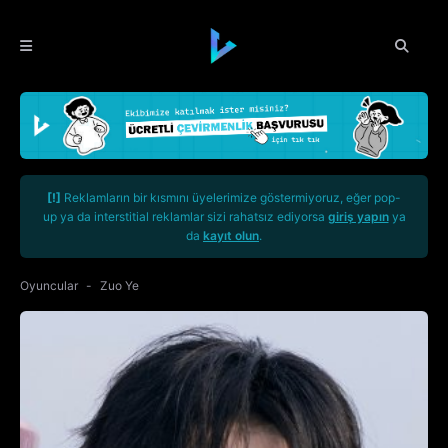
[!]
Reklamların bir kısmını üyelerimize göstermiyoruz, eğer pop-
up ya da interstitial reklamlar sizi rahatsız ediyorsa
giriş yapın
ya
da
kayıt olun
.
Oyuncular
Zuo Ye