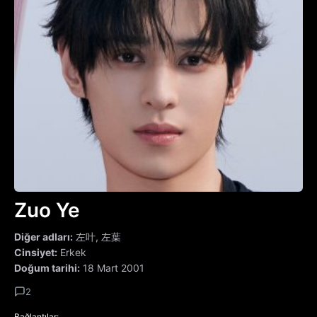
Zuo Ye
Diğer adları:
左叶, 左葉
Cinsiyet:
Erkek
Doğum tarihi:
18 Mart 2001
2
Bağlantılar: