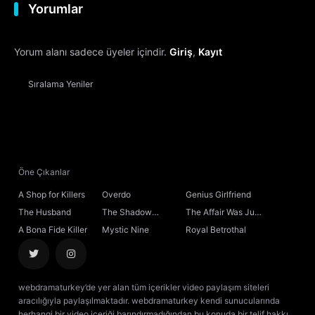
Yorumlar
Yorum alanı sadece üyeler içindir.
Giriş
,
Kayıt
Sıralama
Yeniler
Öne Çıkanlar
A Shop for Killers
Overdo
Genius Girlfriend
The Husband
The Shadow
The Affair Was Just
Sovereign
the Beginning
A Bona Fide Killer
Mystic Nine
Royal Betrothal
webdramaturkey’de yer alan tüm içerikler video paylaşım siteleri
aracılığıyla paylaşılmaktadır. webdramaturkey kendi sunucularında
herhangi bir video içeriği barındırmadığından bu konuda bir telif hakkı