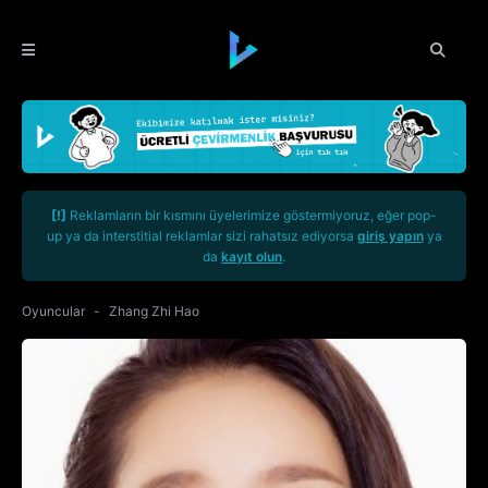
[!]
Reklamların bir kısmını üyelerimize göstermiyoruz, eğer pop-
up ya da interstitial reklamlar sizi rahatsız ediyorsa
giriş yapın
ya
da
kayıt olun
.
Oyuncular
Zhang Zhi Hao