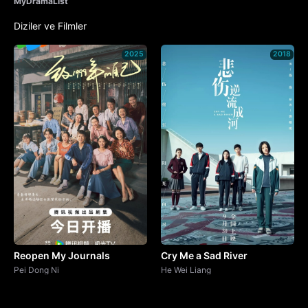
MyDramaList
Diziler ve Filmler
2025
2018
Reopen My Journals
Cry Me a Sad River
Pei Dong Ni
He Wei Liang