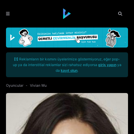
[!]
Reklamların bir kısmını üyelerimize göstermiyoruz, eğer pop-
up ya da interstitial reklamlar sizi rahatsız ediyorsa
giriş yapın
ya
da
kayıt olun
.
Oyuncular
Vivian Wu