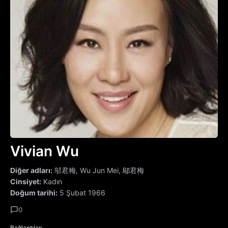
Vivian Wu
Diğer adları:
邬君梅, Wu Jun Mei, 鄔君梅
Cinsiyet:
Kadın
Doğum tarihi:
5 Şubat 1966
0
Bağlantılar: