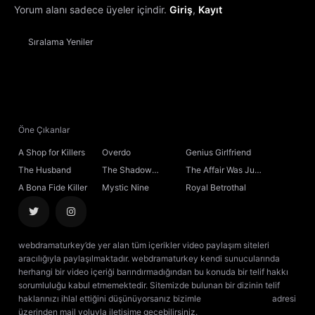
Yorum alanı sadece üyeler içindir.
Giriş
,
Kayıt
Sıralama
Yeniler
Öne Çıkanlar
A Shop for Killers
Overdo
Genius Girlfriend
The Husband
The Shadow
The Affair Was Just
Sovereign
the Beginning
A Bona Fide Killer
Mystic Nine
Royal Betrothal
webdramaturkey’de yer alan tüm içerikler video paylaşım siteleri
aracılığıyla paylaşılmaktadır. webdramaturkey kendi sunucularında
herhangi bir video içeriği barındırmadığından bu konuda bir telif hakkı
sorumluluğu kabul etmemektedir. Sitemizde bulunan bir dizinin telif
haklarınızı ihlal ettiğini düşünüyorsanız bizimle
[email protected]
adresi
üzerinden mail yoluyla iletişime geçebilirsiniz.
kore dizisi izle
çin dizisi