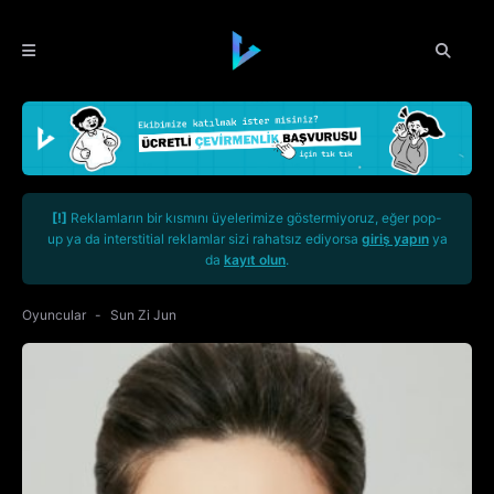
[!]
Reklamların bir kısmını üyelerimize göstermiyoruz, eğer pop-
up ya da interstitial reklamlar sizi rahatsız ediyorsa
giriş yapın
ya
da
kayıt olun
.
Oyuncular
Sun Zi Jun