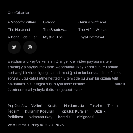
Öne Çıkanlar
A Shop for Killers
Overdo
Genius Girlfriend
The Husband
The Shadow
The Affair Was Just
Sovereign
the Beginning
A Bona Fide Killer
Mystic Nine
Royal Betrothal
webdramaturkey’de yer alan tüm içerikler video paylaşım siteleri
aracılığıyla paylaşılmaktadır. webdramaturkey kendi sunucularında
herhangi bir video içeriği barındırmadığından bu konuda bir telif hakkı
sorumluluğu kabul etmemektedir. Sitemizde bulunan bir dizinin telif
haklarınızı ihlal ettiğini düşünüyorsanız bizimle
[email protected]
adresi
üzerinden mail yoluyla iletişime geçebilirsiniz.
kore dizisi izle
çin dizisi
izle
Popüler Asya Dizileri
Keşfet
Hakkımızda
Takvim
Takım
İletişim
Kullanım Koşulları
Topluluk Kuralları
Gizlilik
Politikası
bldramaturkey
koredizi
dizigecesi
Web Drama Turkey
© 2020-2026