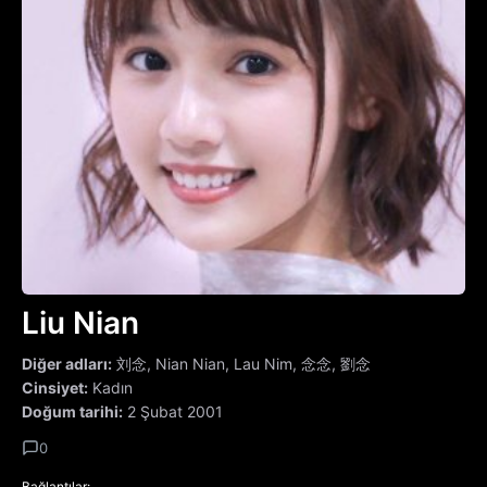
Liu Nian
Diğer adları:
刘念, Nian Nian, Lau Nim, 念念, 劉念
Cinsiyet:
Kadın
Doğum tarihi:
2 Şubat 2001
0
Bağlantılar: