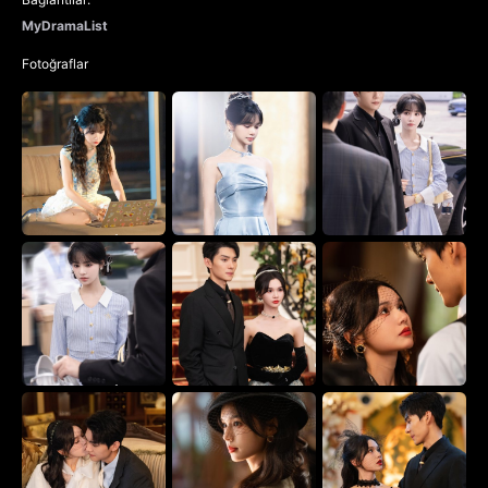
MyDramaList
Fotoğraflar