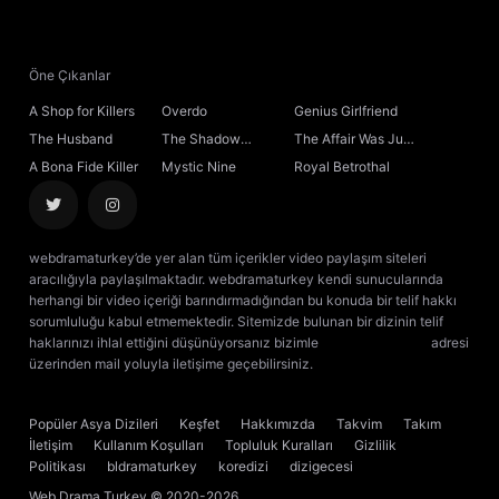
Öne Çıkanlar
A Shop for Killers
Overdo
Genius Girlfriend
The Husband
The Shadow
The Affair Was Just
Sovereign
the Beginning
A Bona Fide Killer
Mystic Nine
Royal Betrothal
webdramaturkey’de yer alan tüm içerikler video paylaşım siteleri
aracılığıyla paylaşılmaktadır. webdramaturkey kendi sunucularında
herhangi bir video içeriği barındırmadığından bu konuda bir telif hakkı
sorumluluğu kabul etmemektedir. Sitemizde bulunan bir dizinin telif
haklarınızı ihlal ettiğini düşünüyorsanız bizimle
[email protected]
adresi
üzerinden mail yoluyla iletişime geçebilirsiniz.
kore dizisi izle
çin dizisi
izle
Popüler Asya Dizileri
Keşfet
Hakkımızda
Takvim
Takım
İletişim
Kullanım Koşulları
Topluluk Kuralları
Gizlilik
Politikası
bldramaturkey
koredizi
dizigecesi
Web Drama Turkey
© 2020-2026