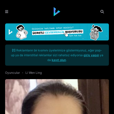
[!]
Reklamların bir kısmını üyelerimize göstermiyoruz, eğer pop-
up ya da interstitial reklamlar sizi rahatsız ediyorsa
giriş yapın
ya
da
kayıt olun
.
Oyuncular
Li Wen Ling