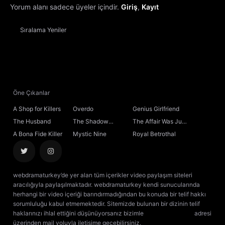
Yorum alanı sadece üyeler içindir.
Giriş
,
Kayıt
Sıralama
Yeniler
Öne Çıkanlar
A Shop for Killers
Overdo
Genius Girlfriend
The Husband
The Shadow
The Affair Was Just
Sovereign
the Beginning
A Bona Fide Killer
Mystic Nine
Royal Betrothal
webdramaturkey’de yer alan tüm içerikler video paylaşım siteleri
aracılığıyla paylaşılmaktadır. webdramaturkey kendi sunucularında
herhangi bir video içeriği barındırmadığından bu konuda bir telif hakkı
sorumluluğu kabul etmemektedir. Sitemizde bulunan bir dizinin telif
haklarınızı ihlal ettiğini düşünüyorsanız bizimle
[email protected]
adresi
üzerinden mail yoluyla iletişime geçebilirsiniz.
kore dizisi izle
çin dizisi