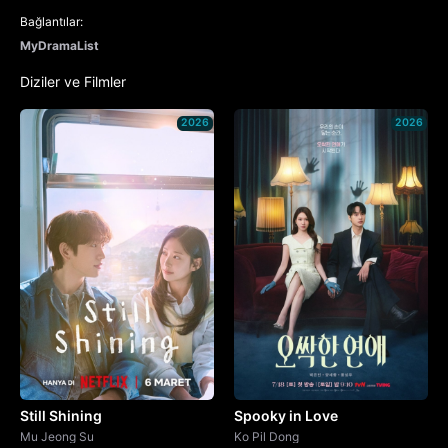
Bağlantılar:
MyDramaList
Diziler ve Filmler
2026
2026
Still Shining
Spooky in Love
Mu Jeong Su
Ko Pil Dong