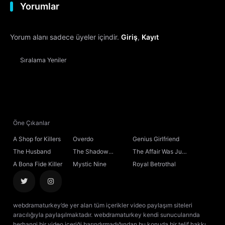
Yorumlar
Yorum alanı sadece üyeler içindir.
Giriş
,
Kayıt
Sıralama
Yeniler
Öne Çıkanlar
A Shop for Killers
Overdo
Genius Girlfriend
The Husband
The Shadow
The Affair Was Just
Sovereign
the Beginning
A Bona Fide Killer
Mystic Nine
Royal Betrothal
webdramaturkey’de yer alan tüm içerikler video paylaşım siteleri
aracılığıyla paylaşılmaktadır. webdramaturkey kendi sunucularında
herhangi bir video içeriği barındırmadığından bu konuda bir telif hakkı