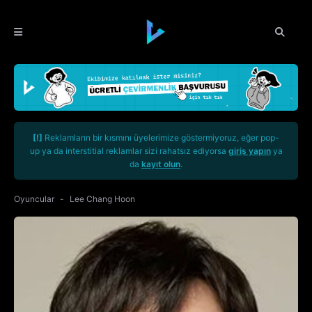
[!]
Reklamların bir kısmını üyelerimize göstermiyoruz, eğer pop-
up ya da interstitial reklamlar sizi rahatsız ediyorsa
giriş yapın
ya
da
kayıt olun
.
Oyuncular
Lee Chang Hoon