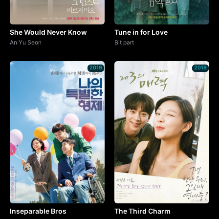
She Would Never Know
Tune in for Love
An Yu Seon
Bit part
2019
2018
Inseparable Bros
The Third Charm