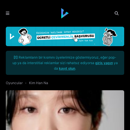
[!]
Reklamların bir kısmını üyelerimize göstermiyoruz, eğer pop-
up ya da interstitial reklamlar sizi rahatsız ediyorsa
giriş yapın
ya
da
kayıt olun
.
Oyuncular
Kim Han Na