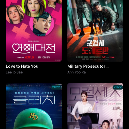
Love to Hate You
Military Prosecutor
Lee Ip Sae
Doberman
Ahn Yoo Ra
2022
2022