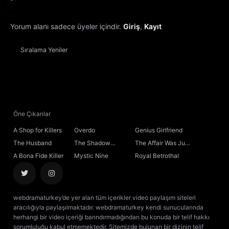
Yorum alanı sadece üyeler içindir.
Giriş
,
Kayıt
Sıralama
Yeniler
Öne Çıkanlar
A Shop for Killers
Overdo
Genius Girlfriend
The Husband
The Shadow
The Affair Was Just
Sovereign
the Beginning
A Bona Fide Killer
Mystic Nine
Royal Betrothal
webdramaturkey’de yer alan tüm içerikler video paylaşım siteleri
aracılığıyla paylaşılmaktadır. webdramaturkey kendi sunucularında
herhangi bir video içeriği barındırmadığından bu konuda bir telif hakkı
sorumluluğu kabul etmemektedir. Sitemizde bulunan bir dizinin telif