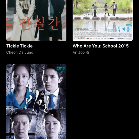
Tickle Tickle
Who Are You: School 2015
Cheon Da Jung
An Joo Ri
2013