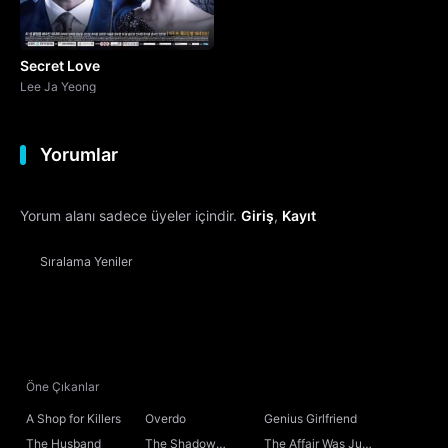
Secret Love
Lee Ja Yeong
Yorumlar
Yorum alanı sadece üyeler içindir.
Giriş
,
Kayıt
Sıralama
Yeniler
Öne Çıkanlar
A Shop for Killers
Overdo
Genius Girlfriend
The Husband
The Shadow
The Affair Was Just