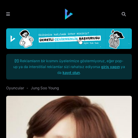
[!]
Reklamların bir kısmını üyelerimize göstermiyoruz, eğer pop-
up ya da interstitial reklamlar sizi rahatsız ediyorsa
giriş yapın
ya
da
kayıt olun
.
Oyuncular
Jung Soo Young