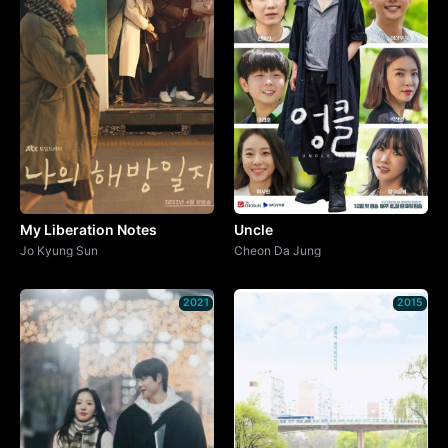
My Liberation Notes
Uncle
Jo Kyung Sun
Cheon Da Jung
2021
2015