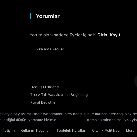
Yorumlar
Yorum alanı sadece üyeler içindir.
Giriş
,
Kayıt
Sıralama
Yeniler
Genius Girlfriend
The Affair Was Just the Beginning
Royal Betrothal
cılığıyla paylaşılmaktadır. webdramaturkey kendi sunucularında herhangi bir vide
lal ettiğini düşünüyorsanız bizimle
[email protected]
adresi üzerinden mail yoluyla 
İletişim
Kullanım Koşulları
Topluluk Kuralları
Gizlilik Politikası
bldra