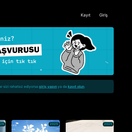
Kayıt
Giriş
ar sizi rahatsız ediyorsa
giriş yapın
ya da
kayıt olun
.
026
2025
2025