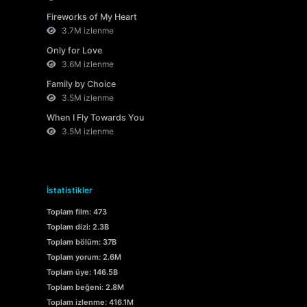
Fireworks of My Heart
3.7M izlenme
Only for Love
3.6M izlenme
Family by Choice
3.5M izlenme
When I Fly Towards You
3.5M izlenme
İstatistikler
Toplam film: 473
Toplam dizi: 2.3B
Toplam bölüm: 37B
Toplam yorum: 2.6M
Toplam üye: 146.5B
Toplam beğeni: 2.8M
Toplam izlenme: 416.1M