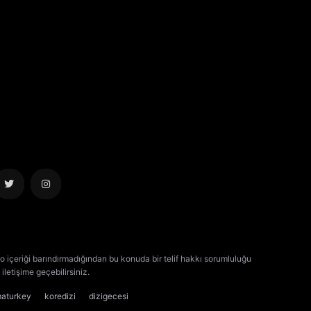
o içeriği barındırmadığından bu konuda bir telif hakkı sorumluluğu
iletişime geçebilirsiniz.
kore dizisi izle
çin dizisi izle
maturkey
koredizi
dizigecesi