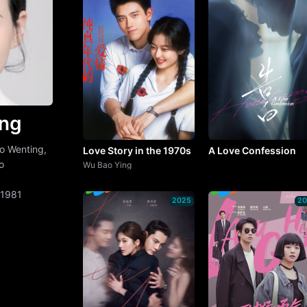
ing
 Wenting,
Love Story in the 1970s
A Love Confession
o
Wu Bao Ying
 1981
2025
2