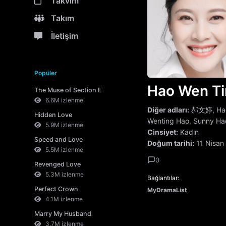
Takvim
Takım
İletişim
Popüler
Hao Wen T
The Muse of Section E
6.6M izlenme
Diğer adları:
郝文婷, Hao
Hidden Love
Wenting Hao, Sunny Ha
5.9M izlenme
Cinsiyet:
Kadın
Speed and Love
Doğum tarihi:
11 Nisan
5.5M izlenme
0
Revenged Love
5.3M izlenme
Bağlantılar:
Perfect Crown
MyDramaList
4.1M izlenme
Marry My Husband
3.7M izlenme