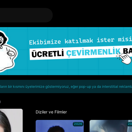
rın bir kısmını üyelerimize göstermiyoruz, eğer pop-up ya da interstitial reklaml
g
Diziler ve Filmler
2026
2