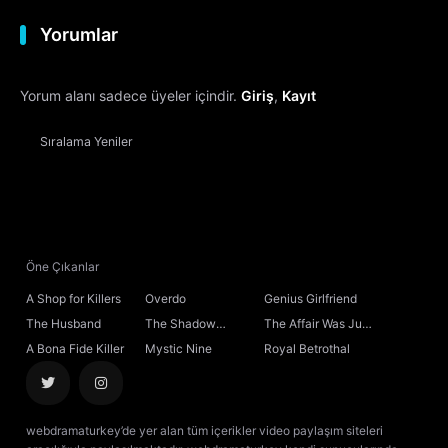
Yorumlar
Yorum alanı sadece üyeler içindir.
Giriş
,
Kayıt
Sıralama
Yeniler
Öne Çıkanlar
A Shop for Killers
Overdo
Genius Girlfriend
The Husband
The Shadow
The Affair Was Just
Sovereign
the Beginning
A Bona Fide Killer
Mystic Nine
Royal Betrothal
webdramaturkey’de yer alan tüm içerikler video paylaşım siteleri