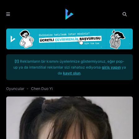
[!]
Reklamların bir kısmını üyelerimize göstermiyoruz, eğer pop-
up ya da interstitial reklamlar sizi rahatsız ediyorsa
giriş yapın
ya
da
kayıt olun
.
Oyuncular
Chen Duo Yi