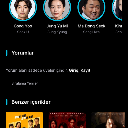
Gong Yoo
Jung Yu Mi
Ma Dong Seok
Kim So
Seok U
Sung Kyung
Sang Hwa
Seo So
Yorumlar
Yorum alanı sadece üyeler içindir.
Giriş
,
Kayıt
Sıralama
Yeniler
Benzer içerikler