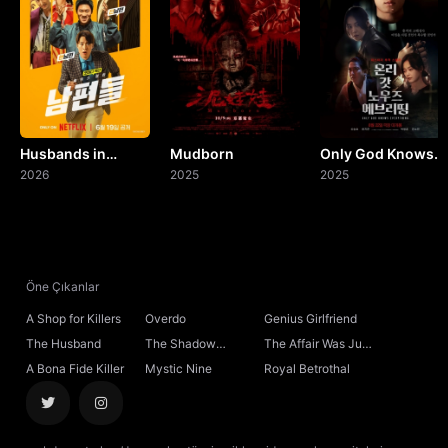
Husbands in
Mudborn
Only God Knows
Action
2026
2025
Everything
2025
Öne Çıkanlar
A Shop for Killers
Overdo
Genius Girlfriend
The Husband
The Shadow
The Affair Was Just
Sovereign
the Beginning
A Bona Fide Killer
Mystic Nine
Royal Betrothal