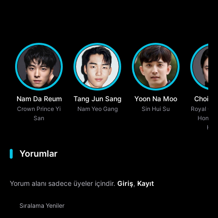
Nam Da Reum
Tang Jun Sang
Yoon Na Moo
Choi He
Crown Prince Yi
Nam Yeo Gang
Sin Hui Su
Royal Co
San
Hong /
Hon
Yorumlar
Yorum alanı sadece üyeler içindir.
Giriş
,
Kayıt
Sıralama
Yeniler