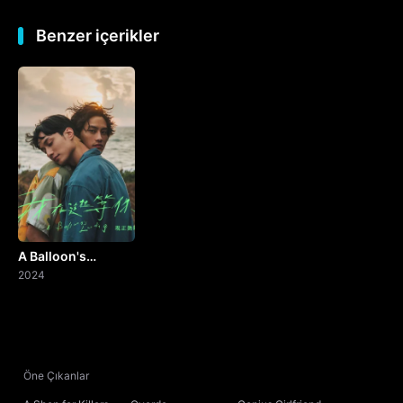
Benzer içerikler
A Balloon's
Landing
2024
Öne Çıkanlar