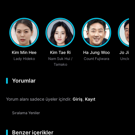
Kim Min Hee
Kim Tae Ri
Ha Jung Woo
Jo Jin 
Lady Hideko
Nam Suk Hui /
Count Fujiwara
Uncle K
Tamako
Yorumlar
Yorum alanı sadece üyeler içindir.
Giriş
,
Kayıt
Sıralama
Yeniler
Benzer içerikler