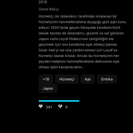
2016
Genel Bakış
Hizmetçi, bir dolandırıcı tarafından kiralanan bir
hizmetçinin hanımefendisine duyguğu gizli aşkı konu
ediyor. 1930'larda geçen hikayede kendisini Kont
olarak tanıtan bir dolandırıcı, gizemli ve saf görünen
Japon varis Leydi Hideko'nun zenginliğini ele
geçirmek için onu kendisine aşık etmeyi planlar.
Sook-hee'yi ise ona yardım etmesi için Leydi'ye
hizmetçi olarak kiralar. Ancak bu hizmetçinin her
şeyden habersiz hanımefendisine delicesine aşık
olması işleri karıştıracaktır...
+18
Hizmetçi
Aşk
Entrika
Japon
391
9