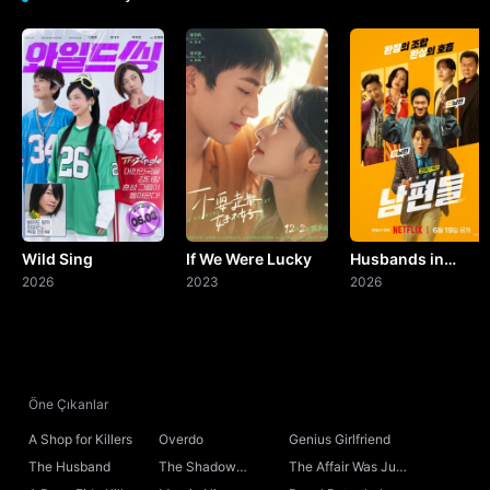
Wild Sing
If We Were Lucky
Husbands in
2026
2023
Action
2026
Öne Çıkanlar
A Shop for Killers
Overdo
Genius Girlfriend
The Husband
The Shadow
The Affair Was Just
Sovereign
the Beginning