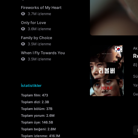
Fireworks of My Heart
3.7M izlenme
Only for Love
3.6M izlenme
Family by Choice
3.5M izlenme
Ak
When I Fly Towards You
R
3.5M izlenme
리
Sü
Yay
İstatistikler
Ge
Toplam film: 473
Toplam dizi: 2.3B
Toplam bölüm: 37B
Toplam yorum: 2.6M
Toplam üye: 146.5B
Toplam beğeni: 2.8M
Toplam izlenme: 416.1M