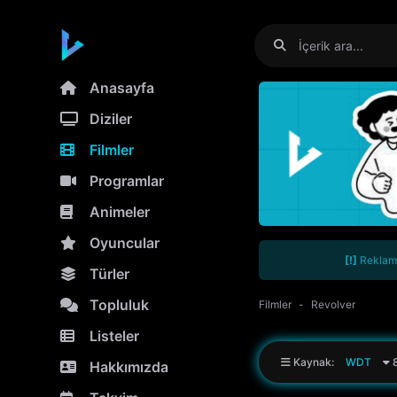
Anasayfa
Diziler
Filmler
Programlar
Animeler
Oyuncular
[!]
Reklamla
Türler
Topluluk
Filmler
Revolver
Listeler
Kaynak:
WDT
8
Hakkımızda