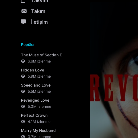
Takvim
Takım
İletişim
Popüler
The Muse of Section E
6.6M izlenme
Hidden Love
5.9M izlenme
Speed and Love
5.5M izlenme
Revenged Love
5.3M izlenme
Perfect Crown
4.1M izlenme
Marry My Husband
3.7M izlenme