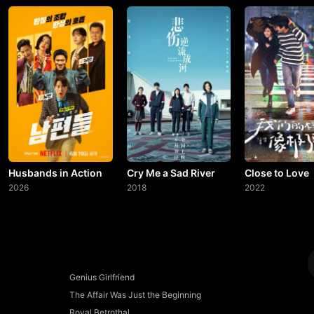
Husbands in Action
Cry Me a Sad River
Close to Love
2026
2018
2022
Genius Girlfriend
The Affair Was Just the Beginning
Royal Betrothal