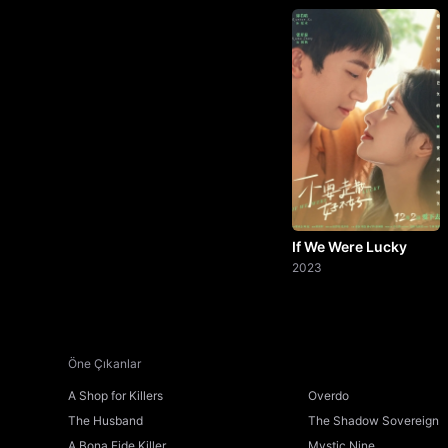
If We Were Lucky
2023
Öne Çıkanlar
A Shop for Killers
Overdo
The Husband
The Shadow Sovereign
A Bona Fide Killer
Mystic Nine