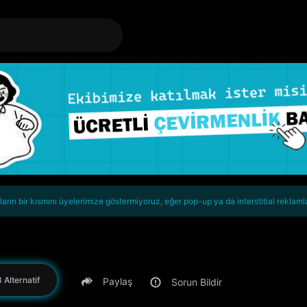
rın bir kısmını üyelerimize göstermiyoruz, eğer pop-up ya da interstitial reklaml
 Alternatif
Paylaş
Sorun Bildir