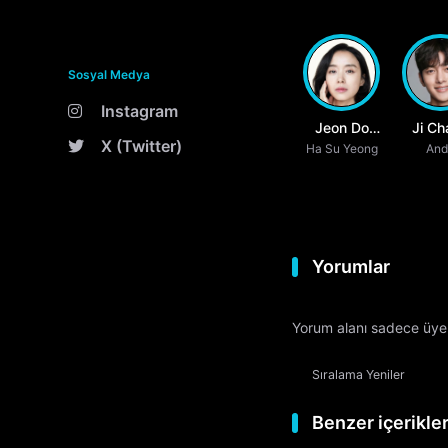
Sosyal Medya
Instagram
Jeon Do
Ji Ch
X (Twitter)
Ha Su Yeong
Yeon
Wo
And
Yorumlar
Yorum alanı sadece üyele
Sıralama
Yeniler
Benzer içerikle