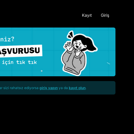
Kayıt
Giriş
ar sizi rahatsız ediyorsa
giriş yapın
ya da
kayıt olun
.