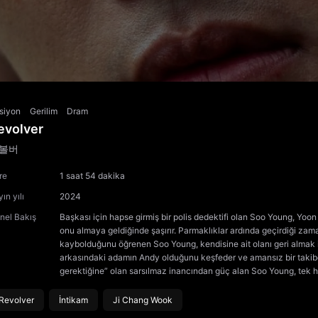
siyon
Gerilim
Dram
evolver
볼버
re
1 saat 54 dakika
ın yılı
2024
nel Bakış
Başkası için hapse girmiş bir polis dedektifi olan Soo Young, Yoon
onu almaya geldiğinde şaşırır. Parmaklıklar ardında geçirdiği zam
kaybolduğunu öğrenen Soo Young, kendisine ait olanı geri almak iç
arkasındaki adamın Andy olduğunu keşfeder ve amansız bir takibe 
gerektiğine” olan sarsılmaz inancından güç alan Soo Young, tek he
Revolver
İntikam
Ji Chang Wook