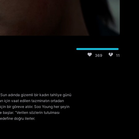
369
11
 Sun adında gizemli bir kadın tahliye günü
an için vaat edilen tazminatın ortadan
in bir göreve atılır. Soo Young her şeyin
başlar. “Verilen sözlerin tutulması
define doğru ilerler.