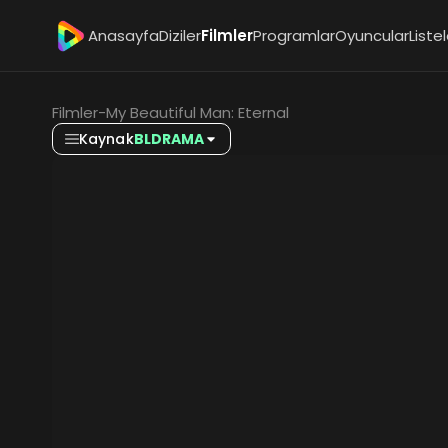
Anasayfa
Diziler
Filmler
Programlar
Oyuncular
Liste
Filmler
-
My Beautiful Man: Eternal
Kaynak
BLDRAMA