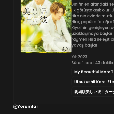
Sınıfın en altındaki se
ilk görüşte aşık olur. 
Hira'nın evinde mutlu
Hira, popüler fotoğraf
Kiyoi'nin genişleyen
uzaklaşmaya başlar. Ki
rağmen Hira ile eşit 
yavaş başlar.
Yıl: 2023
Süre: 1 saat 43 dakik
My Beautiful Man: 
Utsukushii Kare: Ete
劇場版美しい彼エター
Yorumlar