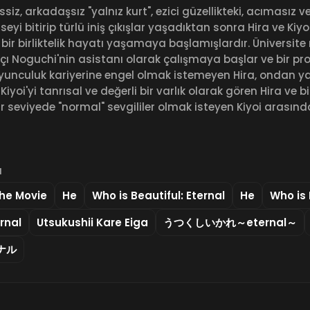
ssiz, arkadaşsız "yalnız kurt", ezici güzellikteki, acımasız ve
Liseyi bitirip türlü iniş çıkışlar yaşadıktan sonra Hira ve Kiy
 bir birliktelik hayatı yaşamaya başlamışlardır. Üniversite
çı Noguchi'nin asistanı olarak çalışmaya başlar ve bir prof
 oyunculuk kariyerine engel olmak istemeyen Hira, ondan 
yoi'yi tanrısal ve değerli bir varlık olarak gören Hira ve b
bir seviyede "normal" sevgililer olmak isteyen Kiyoi arası
a
The Movie
He
Who is Beautiful: Eternal
He
Who is 
rnal
Utsukushii Kare Eiga
うつくしいかれ～eternal～
ナル