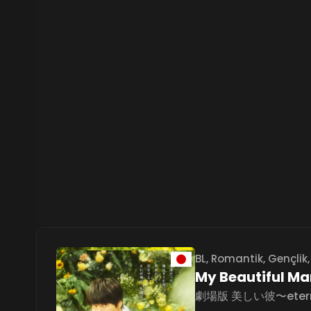
BL
,
Romantik
,
Gençlik
My Beautiful Man
劇場版 美しい彼〜eter