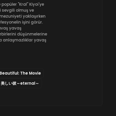
 popüler "Kral" Kiyoi'ye
oi sevgili olmuş ve
 mezuniyeti yaklaşırken
esyonelin işini görür.
yavaş yavaş
irbirlerini düşünmelerine
nda anlaşmazlıklar yavaş
Beautiful: The Movie
美しい彼～eternal～