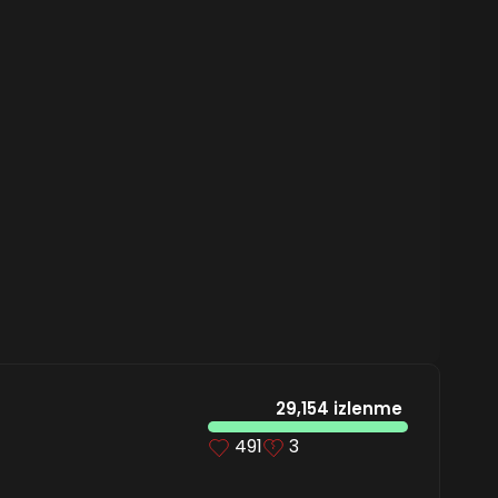
29,154 izlenme
491
3