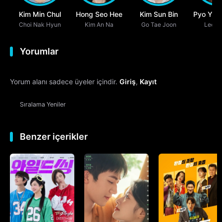
Kim Min Chul
Hong Seo Hee
Kim Sun Bin
Pyo You
Choi Nak Hyun
Kim An Na
Go Tae Joon
Lee D
Yorumlar
Yorum alanı sadece üyeler içindir.
Giriş
,
Kayıt
Sıralama
Yeniler
Benzer içerikler