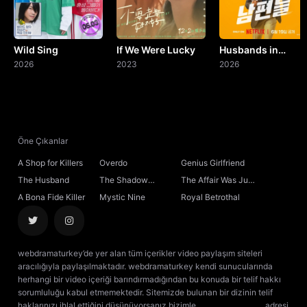
Wild Sing
If We Were Lucky
Husbands in
2026
2023
Action
2026
Öne Çıkanlar
A Shop for Killers
Overdo
Genius Girlfriend
The Husband
The Shadow
The Affair Was Just
Sovereign
the Beginning
A Bona Fide Killer
Mystic Nine
Royal Betrothal
webdramaturkey’de yer alan tüm içerikler video paylaşım siteleri
aracılığıyla paylaşılmaktadır. webdramaturkey kendi sunucularında
herhangi bir video içeriği barındırmadığından bu konuda bir telif hakkı
sorumluluğu kabul etmemektedir. Sitemizde bulunan bir dizinin telif
haklarınızı ihlal ettiğini düşünüyorsanız bizimle
[email protected]
adresi