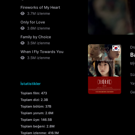
Fireworks of My Heart
3.7M izlenme
Only for Love
3.6M izlenme
Family by Choice
3.5M izlenme
Dr
When I Fly Towards You
B
3.5M izlenme
바
Sü
Yay
İstatistikler
Ge
Toplam film: 473
Toplam dizi: 2.3B
Toplam bölüm: 37B
Toplam yorum: 2.6M
Toplam üye: 146.5B
Toplam beğeni: 2.8M
Toplam izlenme: 416.1M