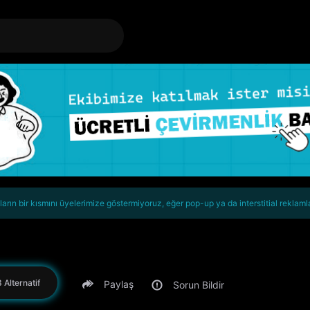
rın bir kısmını üyelerimize göstermiyoruz, eğer pop-up ya da interstitial reklaml
 Alternatif
Paylaş
Sorun Bildir