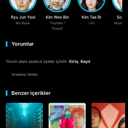
Ryu Jun Yeol
Kim Woo Bin
Kim Tae Ri
So Ji
Mu Reuk
Thunder /
I An
Moon Do
"Guard"
Yorumlar
Yorum alanı sadece üyeler içindir.
Giriş
,
Kayıt
Sıralama
Yeniler
Benzer içerikler