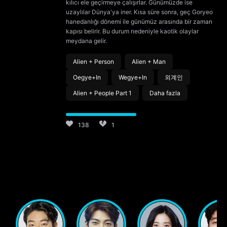
kılıcı ele geçirmeye çalışırlar. Günümüzde ise
uzaylılar Dünya'ya iner. Kısa süre sonra, geç Goryeo
hanedanlığı dönemi ile günümüz arasında bir zaman
kapısı belirir. Bu durum nedeniyle kaotik olaylar
meydana gelir.
Alien + Person
Alien + Man
Oegye+In
Wegye+In
외계인
Alien + People Part 1
Daha fazla
138
1