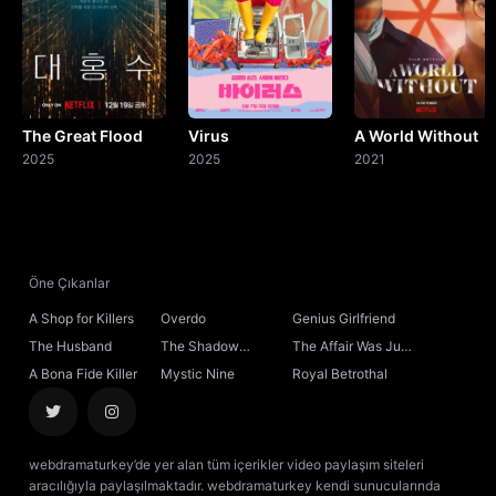
The Great Flood
Virus
A World Without
2025
2025
2021
Öne Çıkanlar
A Shop for Killers
Overdo
Genius Girlfriend
The Husband
The Shadow
The Affair Was Just
Sovereign
the Beginning
A Bona Fide Killer
Mystic Nine
Royal Betrothal
webdramaturkey’de yer alan tüm içerikler video paylaşım siteleri
aracılığıyla paylaşılmaktadır. webdramaturkey kendi sunucularında