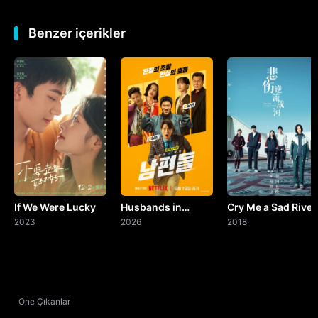
Benzer içerikler
If We Were Lucky
Husbands in
Cry Me a Sad River
2023
Action
2026
2018
Öne Çıkanlar