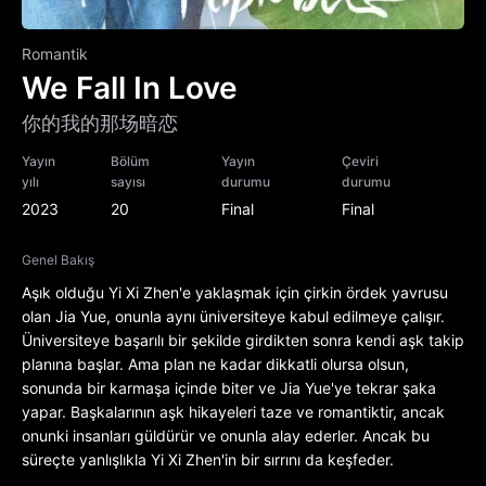
Romantik
We Fall In Love
你的我的那场暗恋
Yayın
Bölüm
Yayın
Çeviri
yılı
sayısı
durumu
durumu
2023
20
Final
Final
Genel Bakış
Aşık olduğu Yi Xi Zhen'e yaklaşmak için çirkin ördek yavrusu
olan Jia Yue, onunla aynı üniversiteye kabul edilmeye çalışır.
Üniversiteye başarılı bir şekilde girdikten sonra kendi aşk takip
planına başlar. Ama plan ne kadar dikkatli olursa olsun,
sonunda bir karmaşa içinde biter ve Jia Yue'ye tekrar şaka
yapar. Başkalarının aşk hikayeleri taze ve romantiktir, ancak
onunki insanları güldürür ve onunla alay ederler. Ancak bu
süreçte yanlışlıkla Yi Xi Zhen'in bir sırrını da keşfeder.