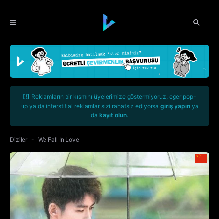
[!]
Reklamların bir kısmını üyelerimize göstermiyoruz, eğer pop-
up ya da interstitial reklamlar sizi rahatsız ediyorsa
giriş yapın
ya
da
kayıt olun
.
Diziler
We Fall In Love