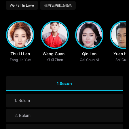
We Fall In Love
你的我的那场暗恋
Zhu Li Lan
Wang Guang
Qin Lan
Yuan H
Fang Jia Yue
Yi Xi Zhen
Yuan
Cai Chun Ni
Shi Gua
1.Sezon
1. Bölüm
2. Bölüm