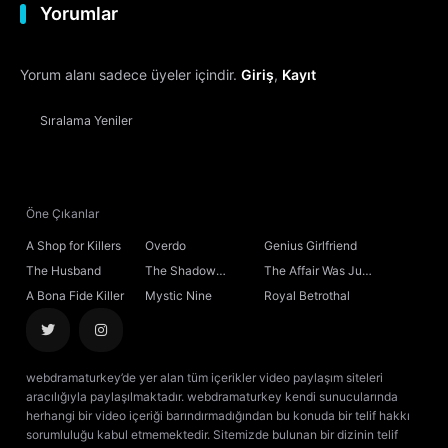
Yorumlar
12. Bölüm
Yorum alanı sadece üyeler içindir.
Giriş
,
Kayıt
13. Bölüm
Sıralama
Yeniler
14. Bölüm
15. Bölüm
Öne Çıkanlar
16. Bölüm
A Shop for Killers
Overdo
Genius Girlfriend
The Husband
The Shadow
The Affair Was Just
17. Bölüm
Sovereign
the Beginning
A Bona Fide Killer
Mystic Nine
Royal Betrothal
18. Bölüm
webdramaturkey’de yer alan tüm içerikler video paylaşım siteleri
19. Bölüm
aracılığıyla paylaşılmaktadır. webdramaturkey kendi sunucularında
herhangi bir video içeriği barındırmadığından bu konuda bir telif hakkı
sorumluluğu kabul etmemektedir. Sitemizde bulunan bir dizinin telif
20. Bölüm
Final