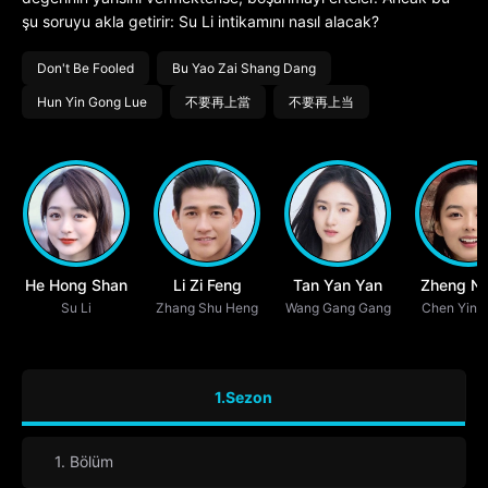
şu soruyu akla getirir: Su Li intikamını nasıl alacak?
Don't Be Fooled
Bu Yao Zai Shang Dang
Hun Yin Gong Lue
不要再上當
不要再上当
He Hong Shan
Li Zi Feng
Tan Yan Yan
Zheng Na
Su Li
Zhang Shu Heng
Wang Gang Gang
Chen Ying
1.Sezon
1. Bölüm