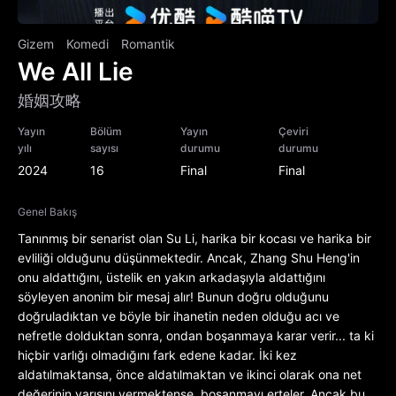
Gizem
Komedi
Romantik
We All Lie
婚姻攻略
Yayın
Bölüm
Yayın
Çeviri
yılı
sayısı
durumu
durumu
2024
16
Final
Final
Genel Bakış
Tanınmış bir senarist olan Su Li, harika bir kocası ve harika bir
evliliği olduğunu düşünmektedir. Ancak, Zhang Shu Heng'in
onu aldattığını, üstelik en yakın arkadaşıyla aldattığını
söyleyen anonim bir mesaj alır! Bunun doğru olduğunu
doğruladıktan ve böyle bir ihanetin neden olduğu acı ve
nefretle dolduktan sonra, ondan boşanmaya karar verir... ta ki
hiçbir varlığı olmadığını fark edene kadar. İki kez
aldatılmaktansa, önce aldatılmaktan ve ikinci olarak ona net
değerinin yarısını vermektense, boşanmayı erteler. Ancak bu