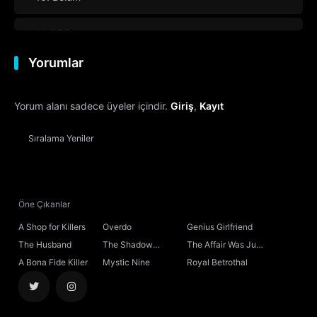
11. Bölüm
Yorumlar
12. Bölüm
Yorum alanı sadece üyeler içindir.
Giriş
,
Kayıt
13. Bölüm
Sıralama
Yeniler
14. Bölüm
15. Bölüm
Öne Çıkanlar
16. Bölüm
Sezon Finali
A Shop for Killers
Overdo
Genius Girlfriend
The Husband
The Shadow
The Affair Was Just
Sovereign
the Beginning
A Bona Fide Killer
Mystic Nine
Royal Betrothal