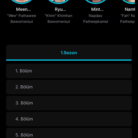
Meen
Ryu
Mint
Namfa
"Wee" Pathawee
Nichakoon
"Khim" Khimhan
Vachirawich
Ranchrawee
Napdao
Thunyap
"Fah" Na
Bawornwisut
Bawornwisut
Patheepkamol
Patheepk
Khajornborirak
Watthanaphakdeephaisan
Uakoolwarawat
Phatrathin
1.Sezon
1. Bölüm
2. Bölüm
3. Bölüm
4. Bölüm
5. Bölüm