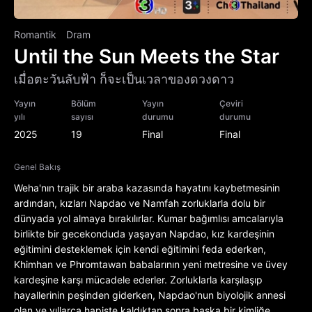
Romantik
Dram
Until the Sun Meets the Star
เมื่อตะวันลับฟ้า ก็จะเป็นเวลาของดวงดาว
Yayın
Bölüm
Yayın
Çeviri
yılı
sayısı
durumu
durumu
2025
19
Final
Final
Genel Bakış
Weha'nın trajik bir araba kazasında hayatını kaybetmesinin
ardından, kızları Napdao ve Namfah zorluklarla dolu bir
dünyada yol almaya bırakılırlar. Kumar bağımlısı amcalarıyla
birlikte bir gecekonduda yaşayan Napdao, kız kardeşinin
eğitimini desteklemek için kendi eğitimini feda ederken,
Khimhan ve Phromtawan babalarının yeni metresine ve üvey
kardeşine karşı mücadele ederler. Zorluklarla karşılaşıp
hayallerinin peşinden giderken, Napdao'nun biyolojik annesi
olan ve yıllarca hapiste kaldıktan sonra başka bir kimliğe