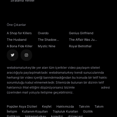
Sıralama
Yeniler
14. Bölüm
15. Bölüm
Öne Çıkanlar
16. Bölüm
A Shop for Killers
Overdo
Genius Girlfriend
The Husband
The Shadow
The Affair Was Just
17. Bölüm
Sovereign
the Beginning
A Bona Fide Killer
Mystic Nine
Royal Betrothal
18. Bölüm
webdramaturkey’de yer alan tüm içerikler video paylaşım siteleri
19. Bölüm
Final
aracılığıyla paylaşılmaktadır. webdramaturkey kendi sunucularında
herhangi bir video içeriği barındırmadığından bu konuda bir telif hakkı
sorumluluğu kabul etmemektedir. Sitemizde bulunan bir dizinin telif
haklarınızı ihlal ettiğini düşünüyorsanız bizimle
[email protected]
adresi
üzerinden mail yoluyla iletişime geçebilirsiniz.
kore dizisi izle
çin dizisi
izle
Popüler Asya Dizileri
Keşfet
Hakkımızda
Takvim
Takım
İletişim
Kullanım Koşulları
Topluluk Kuralları
Gizlilik
Politikası
bldramaturkey
koredizi
dizigecesi