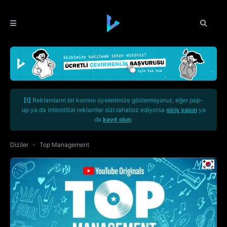
[!]
Reklamların bir kısmını üyelerimize göstermiyoruz, eğer pop-
up ya da interstitial reklamlar sizi rahatsız ediyorsa
giriş yapın
ya
da
kayıt olun
.
Diziler
Top Management