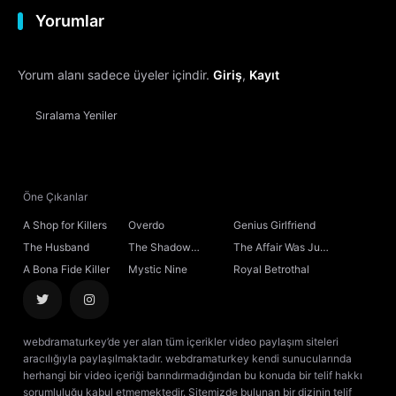
Yorumlar
12. Bölüm
Yorum alanı sadece üyeler içindir.
Giriş
,
Kayıt
13. Bölüm
Sıralama
Yeniler
14. Bölüm
15. Bölüm
Öne Çıkanlar
16. Bölüm
Final
A Shop for Killers
Overdo
Genius Girlfriend
The Husband
The Shadow
The Affair Was Just
Sovereign
the Beginning
A Bona Fide Killer
Mystic Nine
Royal Betrothal
webdramaturkey’de yer alan tüm içerikler video paylaşım siteleri
aracılığıyla paylaşılmaktadır. webdramaturkey kendi sunucularında
herhangi bir video içeriği barındırmadığından bu konuda bir telif hakkı
sorumluluğu kabul etmemektedir. Sitemizde bulunan bir dizinin telif