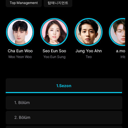
Top Management
탑매니지먼트
Cha Eun Woo
Seo Eun Soo
Jung Yoo Ahn
a.mon
Woo Yeon Woo
Yoo Eun Sung
Teo
Irib
1.Sezon
1. Bölüm
2. Bölüm