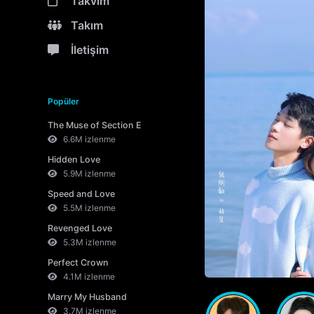
Takvim
Takım
İletişim
Popüler
The Muse of Section E
6.6M izlenme
Hidden Love
5.9M izlenme
Speed and Love
5.5M izlenme
Revenged Love
5.3M izlenme
Perfect Crown
4.1M izlenme
Marry My Husband
3.7M izlenme