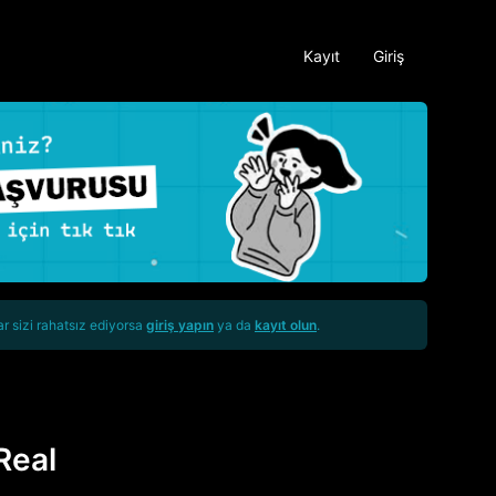
Kayıt
Giriş
ar sizi rahatsız ediyorsa
giriş yapın
ya da
kayıt olun
.
Real