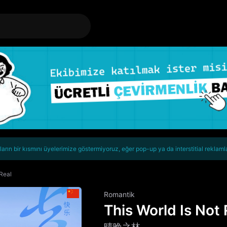
rın bir kısmını üyelerimize göstermiyoruz, eğer pop-up ya da interstitial reklaml
 Real
Romantik
This World Is Not 
晴晚之林