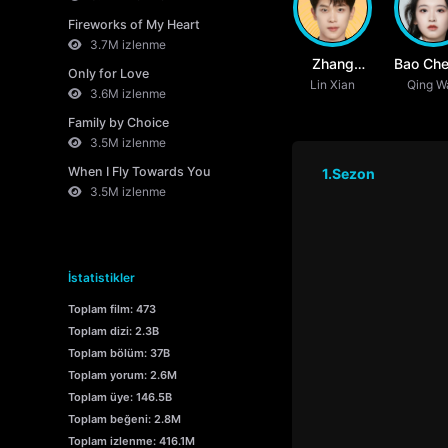
Fireworks of My Heart
3.7M izlenme
Zhang
Bao Che
Only for Love
Jiong Min
Lin Xian
Qing W
3.6M izlenme
Family by Choice
3.5M izlenme
When I Fly Towards You
1.Sezon
3.5M izlenme
İstatistikler
Toplam film: 473
Toplam dizi: 2.3B
Toplam bölüm: 37B
Toplam yorum: 2.6M
Toplam üye: 146.5B
Toplam beğeni: 2.8M
Toplam izlenme: 416.1M