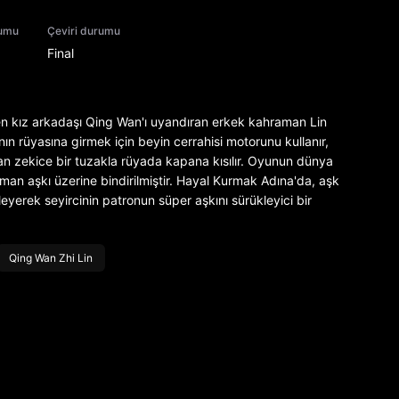
rumu
Çeviri durumu
Final
en kız arkadaşı Qing Wan'ı uyandıran erkek kahraman Lin
ının rüyasına girmek için beyin cerrahisi motorunu kullanır,
ulan zekice bir tuzakla rüyada kapana kısılır. Oyunun dünya
an aşkı üzerine bindirilmiştir. Hayal Kurmak Adına'da, aşk
lerleyerek seyircinin patronun süper aşkını sürükleyici bir
Qing Wan Zhi Lin