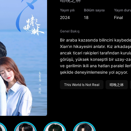
Yayın yılı
Bölüm sayısı
Yayın du
2024
18
Final
Genel Bakış
Bir araba kazasında bilincini kaybed
Xian'ın hikayesini anlatır. Kız arkadaş
ancak ticari rakipleri tarafından kur
görüşü, yüksek konseptli bir uzay-zam
ve gerilimin ikili ana hatları paralel i
şekilde deneyimlemesine yol açıyor.
This World Is Not Real
晴晚之林