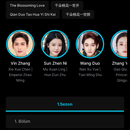
The Blossoming Love
千朵桃花一世开
Qian Duo Tao Hua Yi Shi Kai
千朵桃花一世開
Vin Zhang
Sun Zhen Ni
Wang Duo
Zhang Ya
Xie Xue Chen |
Mu Xuan Ling |
Nan Xu Yue |
Gao Qiu M
Emperor Zhao
Hun Dun Zhu
Tian Mìng Shu
Princess
Ming
Qingya
1.Sezon
1. Bölüm