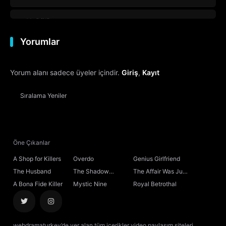
11. Bölüm
Yorumlar
12. Bölüm
Yorum alanı sadece üyeler içindir.
Giriş
,
Kayıt
13. Bölüm
Sıralama
Yeniler
14. Bölüm
15. Bölüm
Öne Çıkanlar
16. Bölüm
A Shop for Killers
Overdo
Genius Girlfriend
The Husband
The Shadow
The Affair Was Just
17. Bölüm
Sovereign
the Beginning
A Bona Fide Killer
Mystic Nine
Royal Betrothal
18. Bölüm
webdramaturkey’de yer alan tüm içerikler video paylaşım siteleri