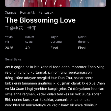
Xianxia
Romantik
Fantastik
The Blossoming Love
千朵桃花一世开
Yayın
Bölüm
Yayın
Çeviri
yılı
sayısı
durumu
durumu
2025
40
Final
Final
Genel Bakış
Antik çağda halkı için kendini feda eden İmparator Zhao Ming
ile onun ruhunu kurtarmak için ömrünü reenkarnasyon
döngüsüne adayan sevgilisi Hun Dun Zhu, asırlar sonra
birbirlerini tamamen unutmuş iki düşman olarak (Xie Xue Chen
ve Mu Xuan Ling) yeniden karşılaşırlar. Zıt dünyaların insanları
olmalarına rağmen, kader onları tehlikeli bir yolculuğa zorlar.
Birbirlerine kurdukları tuzaklar, zamanla omuz omuza
verdikleri bir mücadeleye ve kaçınılmaz bir aşka dönüşür.