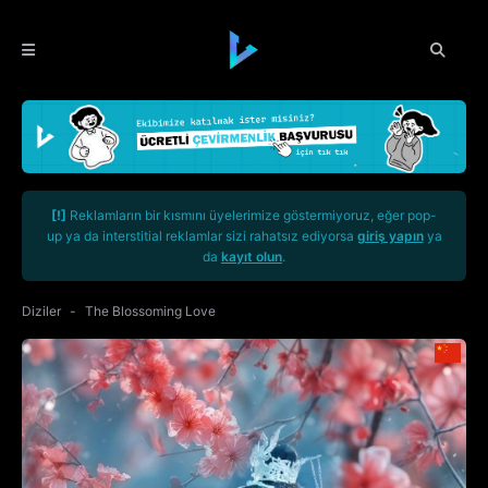
[!]
Reklamların bir kısmını üyelerimize göstermiyoruz, eğer pop-
up ya da interstitial reklamlar sizi rahatsız ediyorsa
giriş yapın
ya
da
kayıt olun
.
Diziler
The Blossoming Love